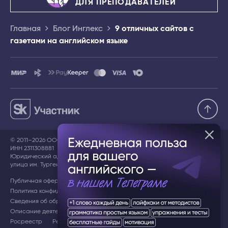
ДЛЯ ПРЕПОДАВАТЕЛЕЙ
Главная
Блог Инглекс
9 отличных сайтов с
газетами на английском языке
© 2011–2026 ООО «ИНГЛЕКС»,
ИНН 2311308881
Юридический адрес: 350078, Краснодарский край, г. Краснодар,
улица им. Тургенева, дом 189/6, ЛИТЕР А, помещение 91/1
Публичная оферта
Пользовательское соглашение
Политика конфиденциальности
Сведения об образовательной организации
Описание деятельности в сфере ИТ
Документы СОУТ
Росреестр
Регистрация в Роспатенте
IT аккредитация