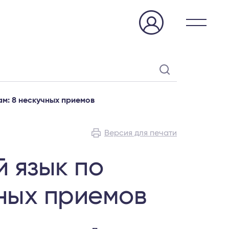
ам: 8 нескучных приемов
Версия для печати
й язык по
чных приемов