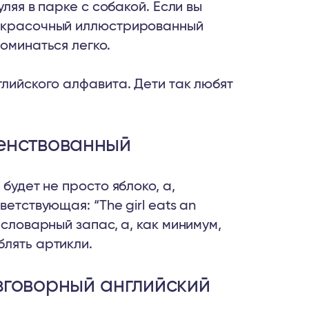
уляя в парке с собакой. Если вы
е красочный иллюстрированный
оминаться легко.
глийского алфавита. Дети так любят
енствованный
будет не просто яблоко, а,
етствующая: “The girl eats an
 словарный запас, а, как минимум,
блять артикли.
говорный английский