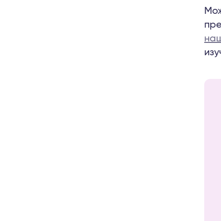
Мож
пре
наш
изу