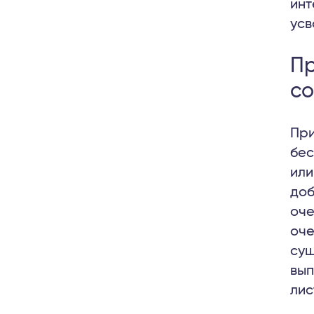
инт
усв
Пр
со
При
бес
или
доб
оче
оче
сущ
вып
лис