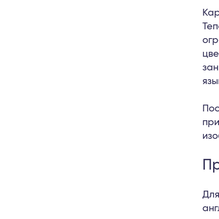
Кар
Теп
огр
цве
зан
язы
Пос
при
изо
Пр
Для
анг