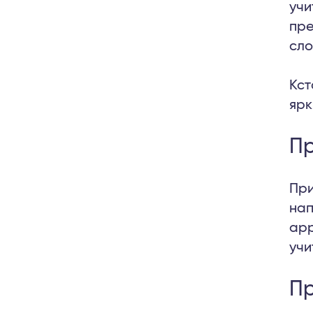
учи
пре
сло
Кст
ярк
Пр
При
нап
app
учи
Пр