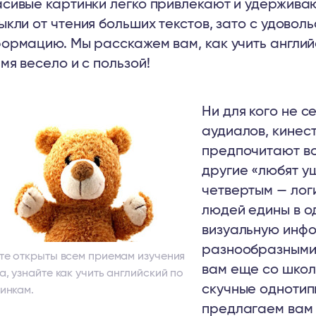
сивые картинки легко привлекают и удержива
ыкли от чтения больших текстов, зато с удово
ормацию. Мы расскажем вам, как учить англий
мя весело и с пользой!
Ни для кого не с
аудиалов, кинест
предпочитают в
другие «любят уш
четвертым — логи
людей едины в о
визуальную инфо
разнообразными 
те открыты всем приемам изучения
вам еще со школы
а, узнайте как учить английский по
скучные однотипны
инкам.
предлагаем вам 