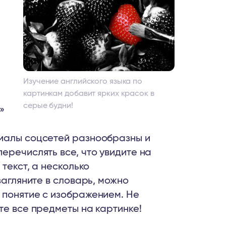
Изучение английского языка по
картинкам добавит ярких красок в
серые будни!
»
риалы соцсетей разнообразны и
еречислять все, что увидите на
 текст, а несколько
загляните в словарь, можно
 понятие с изображением. Не
те все предметы на картинке!