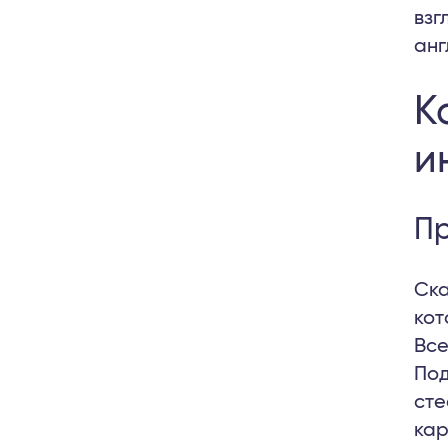
взг
анг
К
и
Пр
Ска
кот
Все
Под
сте
кар