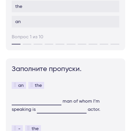
the
an
Вопрос 1 из 10
Заполните пропуски.
an
the
man of whom I’m
speaking is
actor.
-
the