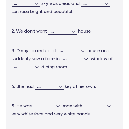
...
...
sky was clear, and
sun rose bright and beautiful.
...
2. We don’t want
house.
...
3. Dinny looked up at
house and
...
suddenly saw a face in
window of
...
dining room.
...
4. She had
key of her own.
...
...
5. He was
man with
very white face and very white hands.