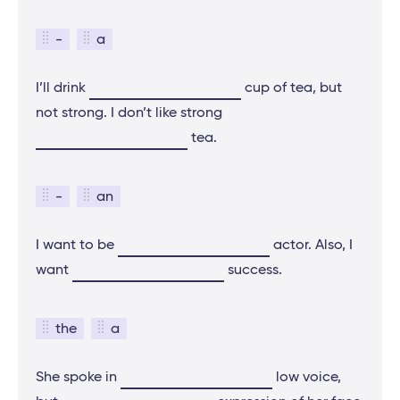
-
a
I’ll drink
cup of tea, but
not strong. I don’t like strong
tea.
-
an
I want to be
actor. Also, I
want
success.
the
a
She spoke in
low voice,