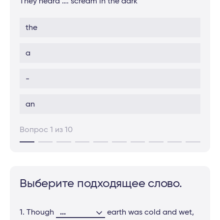
They heard …. scream in the dark
the
a
-
an
Вопрос 1 из 10
Выберите подходящее слово.
...
1. Though
earth was cold and wet,