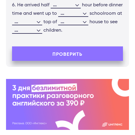
...
6. He arrived half
hour before dinner
...
time and went up to
schoolroom at
...
...
top of
house to see
...
children.
ПРОВЕРИТЬ