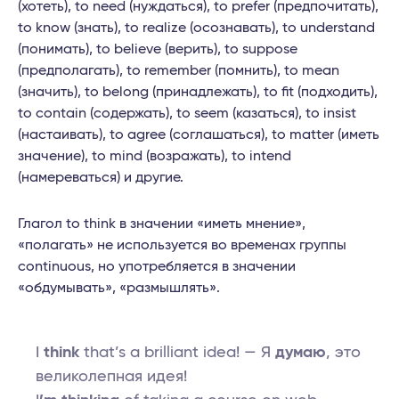
(хотеть), to need (нуждаться), to prefer (предпочитать),
to know (знать), to realize (осознавать), to understand
(понимать), to believe (верить), to suppose
(предполагать), to remember (помнить), to mean
(значить), to belong (принадлежать), to fit (подходить),
to contain (содержать), to seem (казаться), to insist
(настаивать), to agree (соглашаться), to matter (иметь
значение), to mind (возражать), to intend
(намереваться) и другие.
Глагол to think в значении «иметь мнение»,
«полагать» не используется во временах группы
continuous, но употребляется в значении
«обдумывать», «размышлять».
I
think
that’s a brilliant idea! — Я
думаю
, это
великолепная идея!