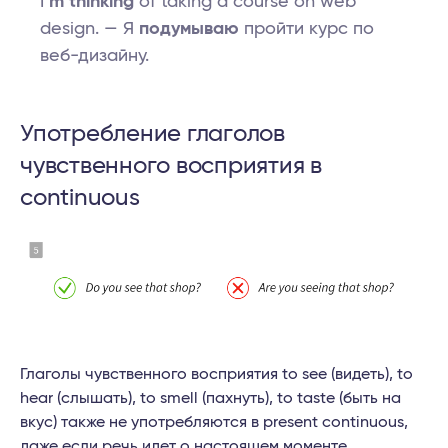
I
’m thinking
of taking a course on web
design. — Я
подумываю
пройти курс по
веб-дизайну.
Употребление глаголов
чувственного восприятия в
continuous
Глаголы чувственного восприятия to see (видеть), to
hear (слышать), to smell (пахнуть), to taste (быть на
вкус) также не употребляются в present continuous,
даже если речь идет о настоящем моменте.