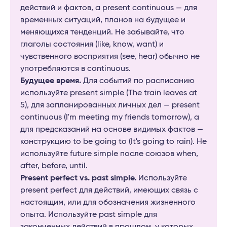
действий и фактов, а present continuous — для
временных ситуаций, планов на будущее и
меняющихся тенденций. Не забывайте, что
глаголы состояния (like, know, want) и
чувственного восприятия (see, hear) обычно не
употребляются в continuous.
Будущее время.
Для событий по расписанию
используйте present simple (The train leaves at
5), для запланированных личных дел — present
continuous (I'm meeting my friends tomorrow), а
для предсказаний на основе видимых фактов —
конструкцию to be going to (It's going to rain). Не
используйте future simple после союзов when,
after, before, until.
Present perfect vs. past simple.
Используйте
present perfect для действий, имеющих связь с
настоящим, или для обозначения жизненного
опыта. Используйте past simple для
законченных действий в прошлом, у которых