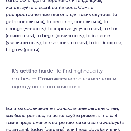
Когда речь идет о переменах и тенденциях,
используйте present continuous. Самые
распространенные глаголы для таких случаев: to
get (становиться), to become (становиться), to
change (меняться), to improve (улучшаться), to start
(начинаться), to begin (начинаться), to increase
(увеличиваться), to rise (повышаться), to fall (падать),
to grow (расти).
It
’s getting
harder to find high-quality
clothes. —
Становится
все сложнее найти
одежду высокого качества.
Если вы сравниваете происходящее сегодня с тем,
как было раньше, то используйте present simple. В
таких предложениях встречаются слова nowadays (в
наши дни), today (сегодня), или these days (эти дни).