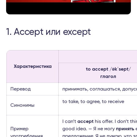
1. Accept или except
Характеристика
to accept /əkˈsept/
глагол
Перевод
принимать, соглашаться, допус
to take, to agree, to receive
Синонимы
I can’t
accept
his offer. I don’t thi
Пример
good idea. — Я не могу
принять
употребления
предложение. Я не думаю, что э