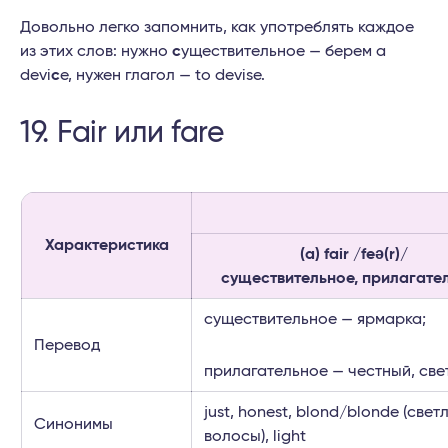
Довольно легко запомнить, как употреблять каждое
из этих слов: нужно
с
уществительное — берем a
devi
c
e, нужен глагол — to devise.
19. Fair или fare
Характеристика
(a) fair /feə(r)/
существительное, прилагате
существительное — ярмарка;
Перевод
прилагательное — честный, све
just, honest, blond/blonde (свет
Синонимы
волосы), light