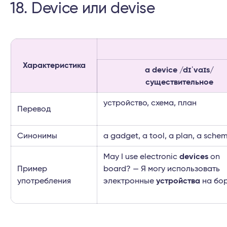
18. Device или devise
Характеристика
a device /dɪˈvaɪs/
существительное
устройство, схема, план
Перевод
Синонимы
a gadget, a tool, a plan, a sche
May I use electronic
devices
on
Пример
board? — Я могу использовать
употребления
электронные
устройства
на бо