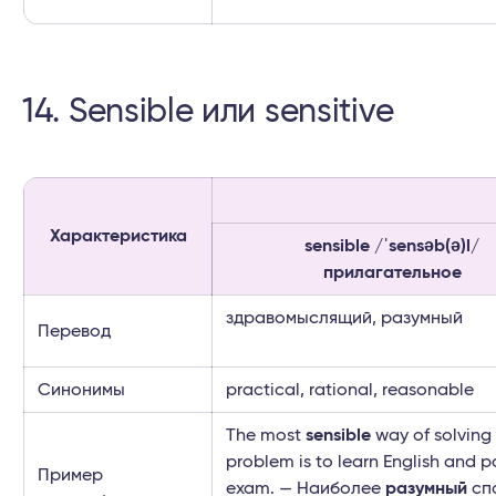
14. Sensible или sensitive
Характеристика
sensible /ˈsensəb(ə)l/
прилагательное
здравомыслящий, разумный
Перевод
Синонимы
practical, rational, reasonable
The most
sensible
way of solving 
problem is to learn English and p
Пример
exam. — Наиболее
разумный
сп