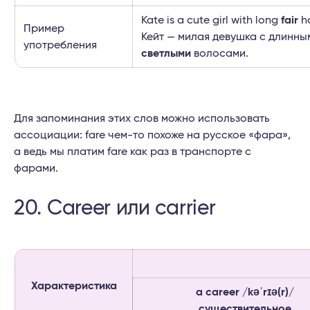
Kate is a cute girl with long
fair
ha
Пример
Кейт — милая девушка с длинны
употребления
светлыми
волосами.
Для запоминания этих слов можно использовать
ассоциации: fare чем-то похоже на русское «фара»,
а ведь мы платим fare как раз в транспорте с
фарами.
20. Career или carrier
Характеристика
a career /kəˈrɪə(r)/
существительное