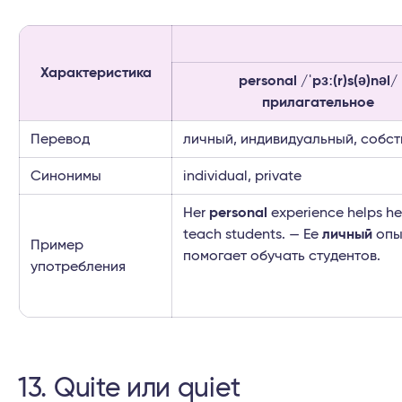
Характеристика
personal /ˈpɜː(r)s(ə)nəl/
прилагательное
Перевод
личный, индивидуальный, собс
Синонимы
individual, private
Her
personal
experience helps he
teach students. — Ее
личный
опы
Пример
помогает обучать студентов.
употребления
13. Quite или quiet