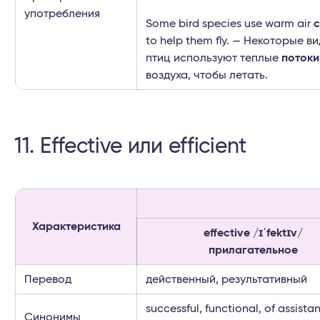
употребления
Some bird species use warm air
c
to help them fly. — Некоторые в
птиц используют теплые
потоки
воздуха, чтобы летать.
11. Effective или efficient
Характеристика
effective /ɪˈfektɪv/
прилагательное
Перевод
действенный, результативный
successful, functional, of assista
Синонимы