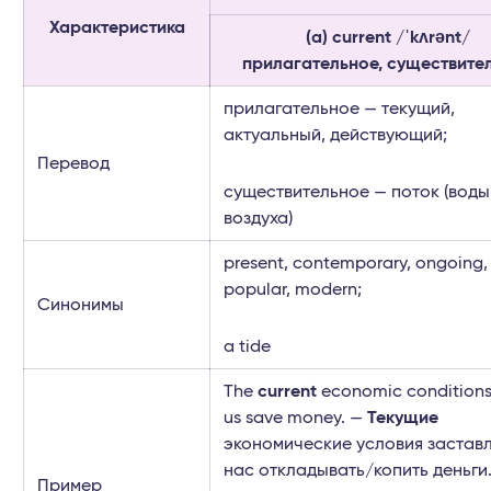
Характеристика
(a) current /ˈkʌrənt/
прилагательное, существите
прилагательное — текущий,
актуальный, действующий;
Перевод
существительное — поток (воды
воздуха)
present, contemporary, ongoing,
popular, modern;
Синонимы
a tide
The
current
economic condition
us save money. —
Текущие
экономические условия застав
нас откладывать/копить деньги
Пример