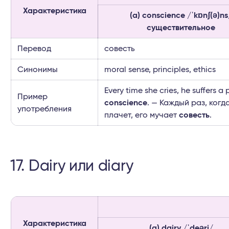
Характеристика
(a) conscience /ˈkɒnʃ(ə)ns
существительное
Перевод
совесть
Синонимы
moral sense, principles, ethics
Every time she cries, he suffers a
Пример
conscience
. — Каждый раз, когд
употребления
плачет, его мучает
совесть
.
17. Dairy или diary
Характеристика
(a) dairy /ˈdeəri/