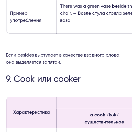
There was a green vase
beside
th
Пример
chair. —
Возле
стула стояла зел
употребления
ваза.
Если besides выступает в качестве вводного слова,
оно выделяется запятой.
9. Cook или cooker
Характеристика
a cook /kʊk/
существительное