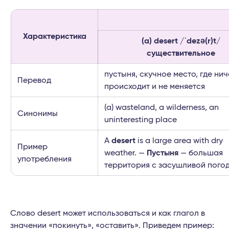
Характеристика
(a) desert /ˈdezə(r)t/
существительное
пустыня, скучное место, где нич
Перевод
происходит и не меняется
(a) wasteland, a wilderness, an
Синонимы
uninteresting place
A
desert
is a large area with dry
Пример
weather. —
Пустыня
— большая
употребления
территория с засушливой погод
Слово desert может использоваться и как глагол в
значении «покинуть», «оставить». Приведем пример: