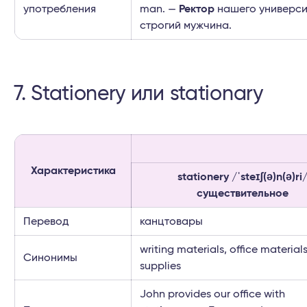
употребления
man. —
Ректор
нашего универси
строгий мужчина.
7. Stationery или stationary
Характеристика
stationery /ˈsteɪʃ(ə)n(ə)ri
существительное
Перевод
канцтовары
writing materials, office materials
Синонимы
supplies
John provides our office with