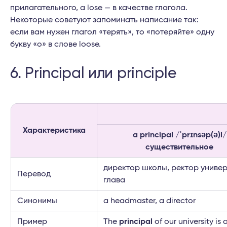
прилагательного, а lose — в качестве глагола.
Некоторые советуют запоминать написание так:
если вам нужен глагол «терять», то «потеряйте» одну
букву «o» в слове loose.
6. Principal или principle
Характеристика
a principal /ˈprɪnsəp(ə)l/
существительное
директор школы, ректор универ
Перевод
глава
Синонимы
a headmaster, a director
Пример
The
principal
of our university is a