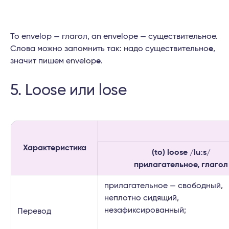
To envelop — глагол, an envelope — существительное.
Слова можно запомнить так: надо существительно
е
,
значит пишем envelop
e
.
5. Loose или lose
Характеристика
(to) loose /luːs/
прилагательное, глагол
прилагательное — свободный,
неплотно сидящий,
незафиксированный;
Перевод