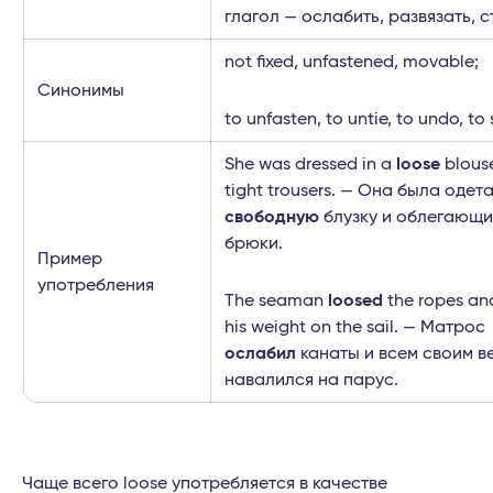
глагол — ослабить, развязать, с
not fixed, unfastened, movable;
Синонимы
to unfasten, to untie, to undo, to
She was dressed in a
loose
blous
tight trousers. — Она была одета
свободную
блузку и облегающ
брюки.
Пример
употребления
The seaman
loosed
the ropes an
his weight on the sail. — Матрос
ослабил
канаты и всем своим в
навалился на парус.
Чаще всего loose употребляется в качестве