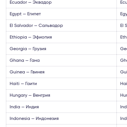
Ecuador — Эквадор
Ec
Egypt — Египет
Egy
El Salvador — Сальвадор
El
Ethiopia — Эфиопия
Et
Georgia — Грузия
Geo
Ghana — Гана
Gh
Guinea — Гвинея
Gu
Haiti — Гаити
Hai
Hungary — Венгрия
Hun
India — Индия
In
Indonesia — Индонезия
In