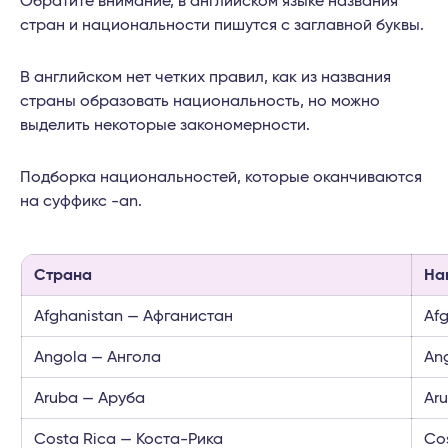
Обратите внимание, в английском языке названия
стран и национальности пишутся с заглавной буквы.
В английском нет четких правил, как из названия
страны образовать национальность, но можно
выделить некоторые закономерности.
Подборка национальностей, которые оканчиваются
на суффикс -an.
Страна
На
Afghanistan — Афганистан
Af
Angola — Ангола
An
Aruba — Аруба
Ar
Costa Rica — Коста-Рика
Co