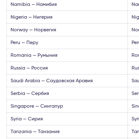
Namibia — Намибия
Na
Nigeria — Нигерия
Nig
Norway — Норвегия
No
Peru — Перу
Pe
Romania — Румыния
Ro
Russia — Россия
Ru
Saudi Arabia — Саудовская Аравия
Sa
Serbia — Сербия
Ser
Singapore — Сингапур
Si
Syria — Сирия
Syr
Tanzania — Танзания
Ta