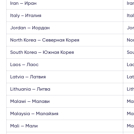
Iran — Иран
Ira
Italy – Италия
Ita
Jordan — Иордан
Jo
North Korea — Северная Корея
No
South Korea — Южная Корея
So
Laos — Лаос
La
Latvia — Латвия
Lat
Lithuania — Литва
Lit
Malawi — Малави
Ma
Malaysia — Малайзия
Ma
Mali — Мали
Ma