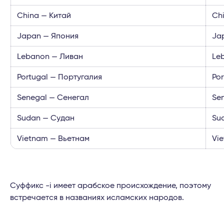
China — Китай
Chi
Japan — Япония
Ja
Lebanon — Ливан
Le
Portugal — Португалия
Po
Senegal — Сенегал
Se
Sudan — Судан
Su
Vietnam — Вьетнам
Vi
Суффикс -i имеет арабское происхождение, поэтому
встречается в названиях исламских народов.