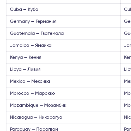
Cuba — Куба
Cu
Germany — Германия
Ge
Guatemala — Гватемала
Gu
Jamaica — Ямайка
Ja
Kenya — Кения
Ke
Libya — Ливия
Lib
Mexico — Мексика
Me
Morocco — Марокко
Mo
Mozambique — Мозамбик
Mo
Nicaragua — Никарагуа
Ni
Paraguay — Парагвай
Pa