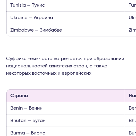
Tunisia — Тунис
Tun
Ukraine — Украина
Uk
Zimbabwe — Зимбабве
Zi
Суффикс -ese часто встречается при образовании
национальностей азиатских стран, а также
некоторых восточных и европейских.
Страна
На
Benin — Бенин
Be
Bhutan — Бутан
Bh
Burma — Бирма
Bu