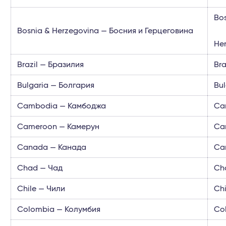
Bo
Bosnia & Herzegovina — Босния и Герцеговина
He
Brazil — Бразилия
Bra
Bulgaria — Болгария
Bu
Cambodia — Камбоджа
Ca
Cameroon — Камерун
Ca
Canada — Канада
Ca
Chad — Чад
Ch
Chile — Чили
Ch
Colombia — Колумбия
Co