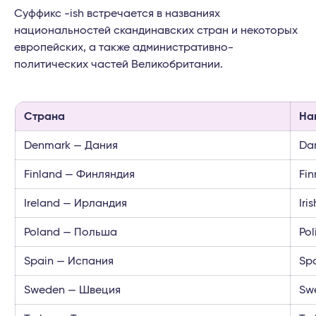
Суффикс -ish встречается в названиях
национальностей скандинавских стран и некоторых
европейских, а также административно-
политических частей Великобритании.
Страна
На
Denmark — Дания
Da
Finland — Финляндия
Fin
Ireland — Ирландия
Iri
Poland — Польша
Pol
Spain — Испания
Sp
Sweden — Швеция
Sw