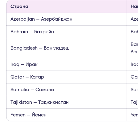
Страна
На
Azerbaijan — Азербайджан
Az
Bahrain — Бахрейн
Ba
Ba
Bangladesh — Бангладеш
бе
Iraq — Ирак
Ir
Qatar — Катар
Qat
Somalia — Сомали
So
Tajikistan — Таджикистан
Taj
Yemen — Йемен
Ye