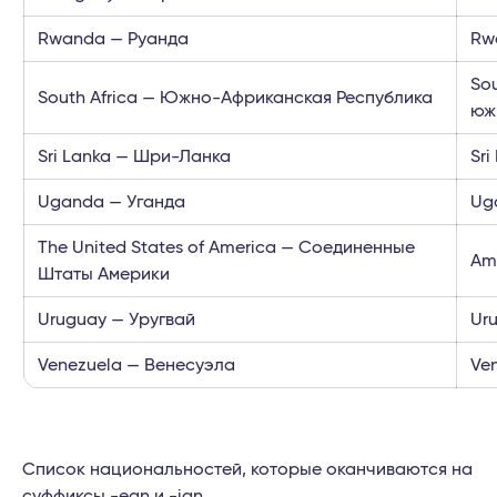
Rwanda — Руанда
Rw
So
South Africa — Южно-Африканская Республика
юж
Sri Lanka — Шри-Ланка
Sr
Uganda — Уганда
Ug
The United States of America — Соединенные
Am
Штаты Америки
Uruguay — Уругвай
Ur
Venezuela — Венесуэла
Ve
Список национальностей, которые оканчиваются на
суффиксы -ean и -ian.