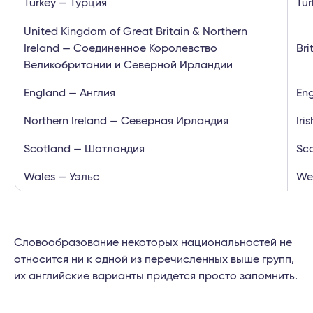
Turkey — Турция
Tur
United Kingdom of Great Britain & Northern
Ireland — Соединенное Королевство
Bri
Великобритании и Северной Ирландии
England — Англия
Eng
Northern Ireland — Северная Ирландия
Iri
Scotland — Шотландия
Sc
Wales — Уэльс
We
Словообразование некоторых национальностей не
относится ни к одной из перечисленных выше групп,
их английские варианты придется просто запомнить.