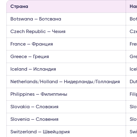
Страна
На
Botswana — Ботсвана
Bo
Czech Republic — Чехия
Cz
France — Франция
Fr
Greece — Греция
Gre
Iceland — Исландия
Ic
Netherlands/Holland — Нидерланды/Голландия
Du
Philippines — Филиппины
Fi
Slovakia — Словакия
Sl
Slovenia — Словения
Sl
Switzerland — Швейцария
Sw