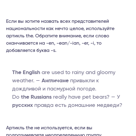
Если вы хотите назвать всех представителей
национальности как нечто целое, используйте
артикль the. Обратите внимание, если слово
оканчивается на -en, -ean/-ian, -er, -i, то
добавляется буква -s.
The English
are used to rainy and gloomy
weather. —
Англичане
привыкли к
дождливой и пасмурной погоде.
Do
the Russians
really have pet bears? — У
русских
правда есть домашние медведи?
Артикль the не используется, если вы
подразумеваете неопределенную группу