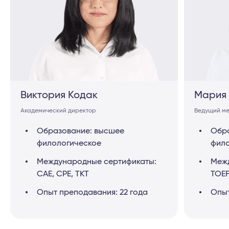
Виктория Кодак
Мария
Академический директор
Ведущий ме
Образование: высшее
Обра
филологическое
фило
Международные сертификаты:
Межд
CAE, CPE, TKT
TOEF
Опыт преподавания: 22 года
Опыт