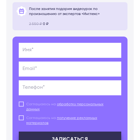
После занятия подарим видеоурок по
произношению от экспертов «Инглекс»
2 550 ₽
0 ₽
Имя*
Email*
Телефон*
Соглашаюсь на
обработку персональных
данных
Соглашаюсь на
получение рекламных
материалов
ЗАПИСАТЬСЯ