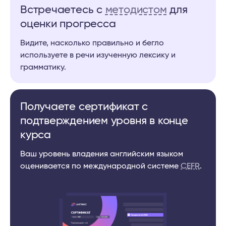
базовые вопросы
Встречаетесь c
методистом
для
наречия частотности
оценки прогресса
артикли
Видите, насколько правильно и бегло
глагол be
используете в речи изученную лексику и
время present simple (простое
грамматику.
настоящее)
время past simple (простое
Получаете сертификат с
прошедшее)
подтверждением уровня в конце
время present continuous
курса
(настоящее длительное)
выражение there is/are
Ваш уровень владения английским языком
модальный глагол can
оценивается по международной системе
CEFR
.
единственное и
множественное число
существительных
повелительное наклонение