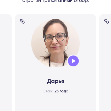
строгий трехэтапный отбор.
Audio
Player
Дарья
Стаж:
23 года