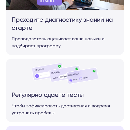
Ваш словарный запас после курса —
500—700 слов для базового общения
на темы:
Проходите диагностику знаний на
старте
семья и друзья
люди, страны и национальности
Преподаватель оценивает ваши навыки и
числа и цвета
еда и напитки
работа
хобби
подбирает программу.
распорядок дня
путешествия
посещение магазинов и ресторанов
деньги
одежда
Разберетесь в следующих
грамматических темах:
Регулярно сдаете тесты
местоимения (личные,
Чтобы зафиксировать достижения и вовремя
объектные, указательные)
устранить пробелы.
притяжательный падеж
прилагательные