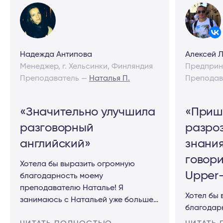
Надежда Антипова
Алексей 
Менеджер, г. Хельсинки, Финляндия
Предприн
Преподаватель —
Наталья П.
Преподав
«Значительно улучшила
«Приш
разговорный
разро
английский»
знания
говори
Хотела бы выразить огромную
Upper-
благодарность моему
преподавателю Наталье! Я
Хотел бы
занимаюсь с Натальей уже больше
благодар
года. Мой уровень на момент
английско