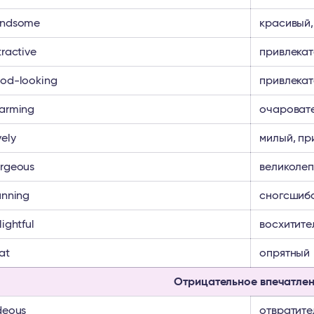
ndsome
красивый,
tractive
привлека
od-looking
привлекат
arming
очароват
vely
милый, пр
rgeous
великолеп
unning
сногсшиб
lightful
восхитите
at
опрятный
Отрицательное впечатле
deous
отвратите