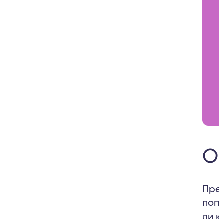
О
Пре
поп
ли 