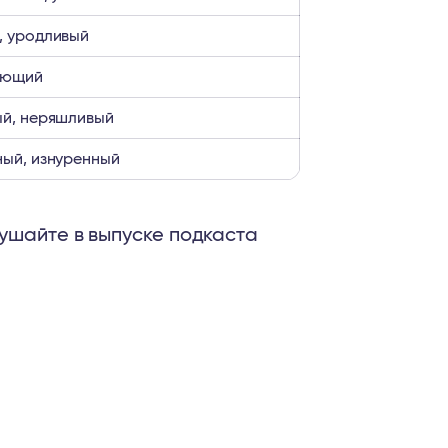
, уродливый
ающий
ый, неряшливый
ый, изнуренный
ушайте в выпуске подкаста