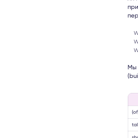
при
пер
W
W
W
Мы 
(bu
(o
tal
sh