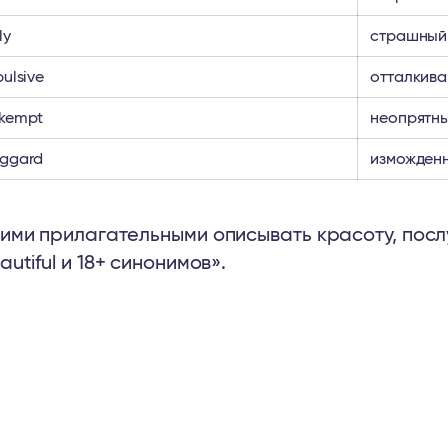
ly
страшный
pulsive
отталкив
kempt
неопрятн
ggard
изможденн
ими прилагательными описывать красоту, посл
autiful и 18+ синонимов».