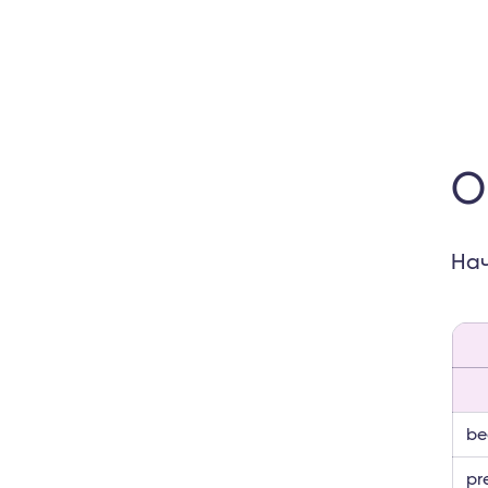
О
Нач
be
pr