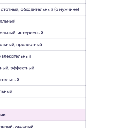
 статный, обходительный (о мужчине)
тельный
ельный, интересный
ельный, прелестный
ивлекательный
ный, эффектный
ательный
льный
ние
льный, ужасный