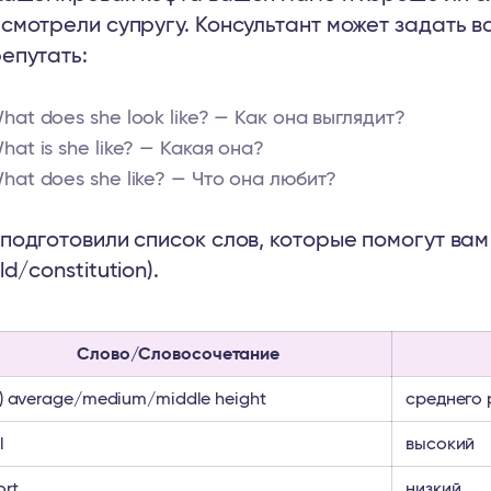
смотрели супругу. Консультант может задать в
епутать:
hat does she look like? — Как она выглядит?
hat is she like? — Какая она?
hat does she like? — Что она любит?
подготовили список слов, которые помогут ва
ild/constitution).
Слово/Словосочетание
f) average/medium/middle height
среднего 
l
высокий
ort
низкий