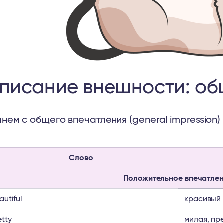
писание внешности: об
нем с общего впечатления (general impression) 
Слово
Положительное впечатле
autiful
красивый
etty
милая, пр