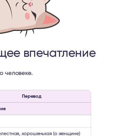
щее впечатление
о человеке.
Перевод
ние
елестная, хорошенькая (о женщине)