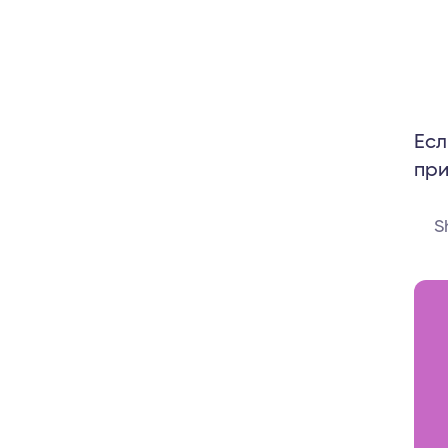
​​Е
при
S