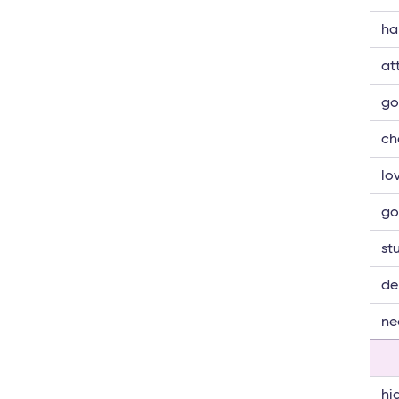
ha
at
go
ch
lo
go
st
de
ne
hi