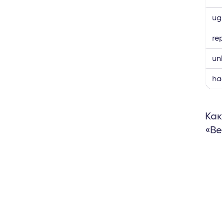
ug
re
un
ha
Как
«Be