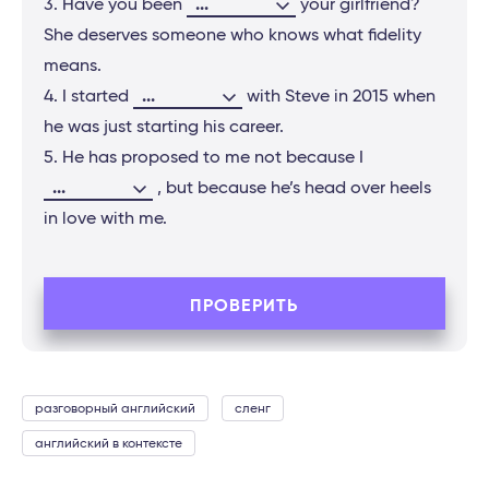
...
3. Have you been
your girlfriend?
She deserves someone who knows what fidelity
means.
...
4. I started
with Steve in 2015 when
he was just starting his career.
5. He has proposed to me not because I
...
, but because he’s head over heels
in love with me.
ПРОВЕРИТЬ
разговорный английский
сленг
английский в контексте