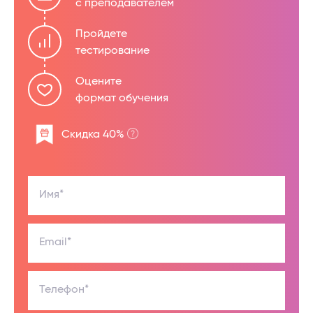
с преподавателем
Пройдете
тестирование
Оцените
формат обучения
Скидка 40%
Имя*
Email*
Телефон*