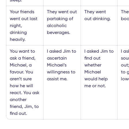
Your friends
They went out
They went
The
went out last
partaking of
out drinking.
boo
night,
alcoholic
drinking
beverages.
heavily.
You want to
I asked Jim to
I asked Jim to
I a
ask a friend,
ascertain
find out
sou
Michael, a
Michael’s
whether
out
favour. You
willingness to
Michael
to 
aren’t sure
assist me.
would help
low
how he will
me or not.
react. You ask
another
friend, Jim, to
find out.