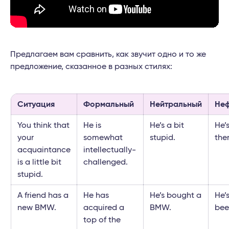
Предлагаем вам сравнить, как звучит одно и то же
предложение, сказанное в разных стилях:
Ситуация
Формальный
Нейтральный
Не
You think that
He is
He’s a bit
He’s
your
somewhat
stupid.
ther
acquaintance
intellectually-
is a little bit
challenged.
stupid.
A friend has a
He has
He’s bought a
He’
new BMW.
acquired a
BMW.
bee
top of the