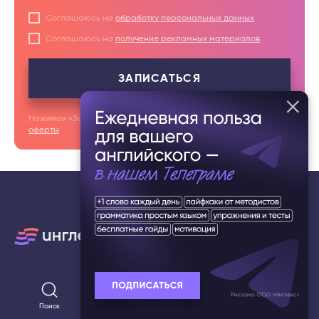
Соглашаюсь на
обработку персональных данных
Соглашаюсь на
получение рекламных материалов
ЗАПИСАТЬСЯ
Нажимая «Записаться», я принимаю условия
публичной
оферты
Задать вопрос
Форматы обучения
Поиск
Популярное
Тесты
Разделы