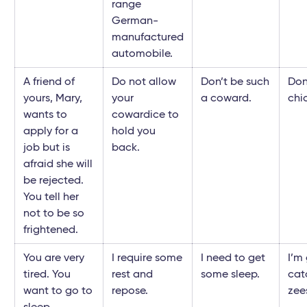
range
German-
manufactured
automobile.
A friend of
Do not allow
Don’t be such
Don
yours, Mary,
your
a coward.
chi
wants to
cowardice to
apply for a
hold you
job but is
back.
afraid she will
be rejected.
You tell her
not to be so
frightened.
You are very
I require some
I need to get
I’m
tired. You
rest and
some sleep.
cat
want to go to
repose.
zee
sleep.