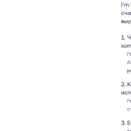
I’m
сча
выу
Ч
som
I
’
A
р
К
исп
I
’
о
Е