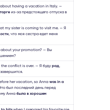
about having a vacation in Italy. —
сторге
из-за предстоящего отпуска в
at my sister is coming to visit me. — Я
дости
, что моя сестра едет меня
about your promotion? — Вы
шением?
the conflict is over. — Я буду
рад
,
 завершится.
before her vacation, so Anna
was in a
 Это был последний день перед
ому Анна
была в хорошем
 to bits
when I prepared his favorite pie.