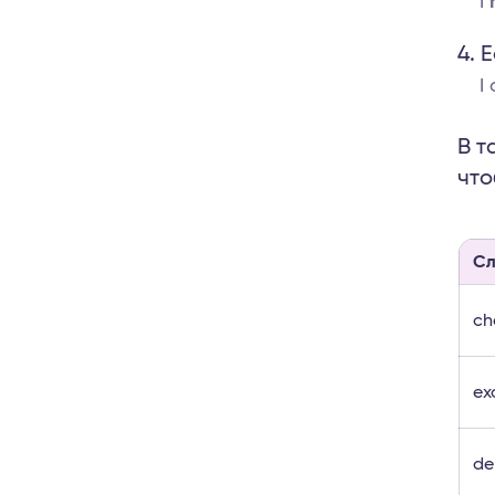
I
’
Е
I
В т
что
Сл
ch
ex
de