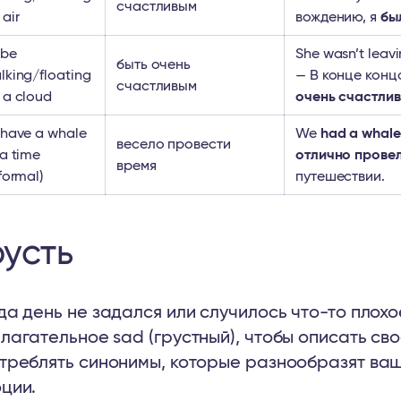
счастливым
 air
вождению, я
бы
 be
She wasn’t leavi
быть очень
lking/floating
— В конце конц
счастливым
 a cloud
очень счастлив
 have a whale
We
had a whale
весело провести
 a time
отлично прове
время
nformal)
путешествии.
русть
да день не задался или случилось что-то плох
лагательное sad (грустный), чтобы описать св
треблять синонимы, которые разнообразят ваш
ции.