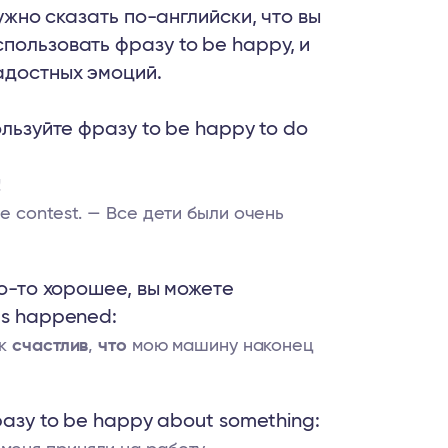
нужно сказать по-английски, что вы
пользовать фразу to be happy, и
адостных эмоций.
ользуйте фразу to be happy to do
!
the contest. — Все дети были очень
то-то хорошее, вы можете
as happened:
ак
счастлив
,
что
мою машину наконец
разу to be happy about something: