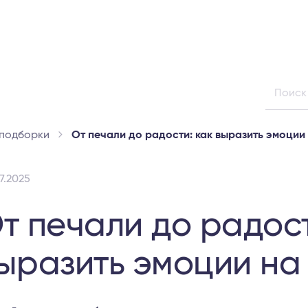
 подборки
От печали до радости: как выразить эмоции
7.2025
т печали до радост
ыразить эмоции на