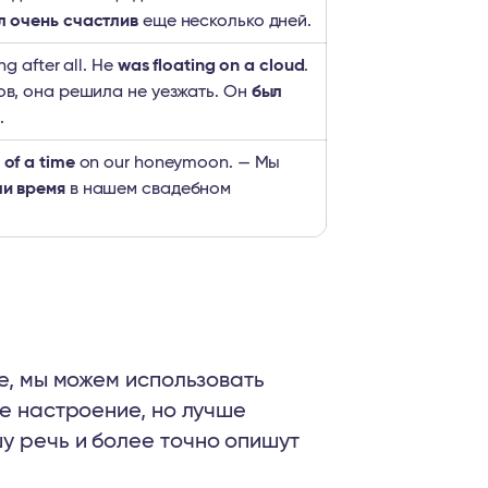
л очень счастлив
еще несколько дней.
ng after all. He
was floating on a cloud
.
ов, она решила не уезжать. Он
был
.
 of a time
on our honeymoon. — Мы
ли время
в нашем свадебном
ое, мы можем использовать
ое настроение, но лучше
у речь и более точно опишут