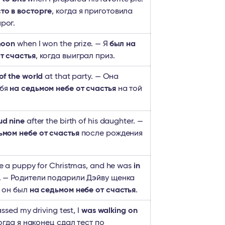
то в восторге
, когда я приготовила
рог.
moon
when I won the prize. — Я
был на
т счастья
, когда выиграл приз.
of the world
at that party. — Она
ебя
на седьмом небе от счастья
на той
ud nine
after the birth of his daughter. —
ьмом небе от счастья
после рождения
e a puppy for Christmas, and he was
in
. — Родители подарили Дэйву щенка
и он был
на седьмом небе от счастья
.
assed my driving test, I
was walking on
Когда я наконец сдал тест по