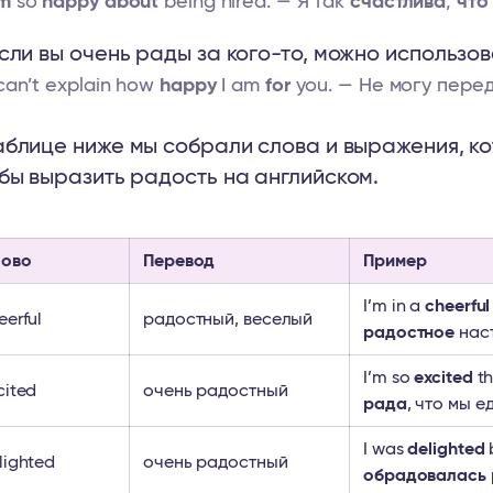
m
so
happy about
being hired. — Я так
счастлива
,
что
сли вы очень рады за кого-то, можно использов
 can’t explain how
happy
I am
for
you. — Не могу перед
аблице ниже мы собрали слова и выражения, к
бы выразить радость на английском.
ово
Перевод
Пример
I’m in a
cheerful
eerful
радостный, веселый
радостное
нас
I’m so
excited
th
cited
очень радостный
рада
, что мы е
I was
delighted
b
lighted
очень радостный
обрадовалась