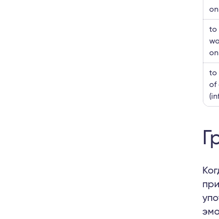
on
to
wa
on
to
of
(i
Г
Ког
при
упо
эмо