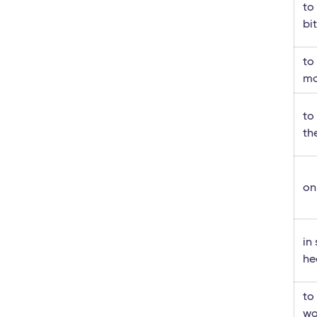
to 
bit
to
mo
to
th
on
in
he
to
wa