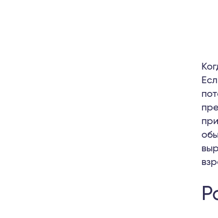
Ког
Есл
пот
пре
при
обы
выр
взр
Р