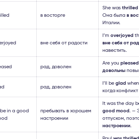
She was
thrilled
illed
в восторге
Она была
в во
Италии.
I’m
overjoyed
th
erjoyed
вне себя от радости
вне себя от ра
навестить.
Are you
pleased
eased
рад, доволен
довольны
повы
I’ll be
glad
when 
ad
рад, доволен
когда конфликт
It was the day 
 be in a good
пребывать в хорошем
good mood
. —
ood
настроении
отпуском, поэт
настроении
.
Paul
was thrilled