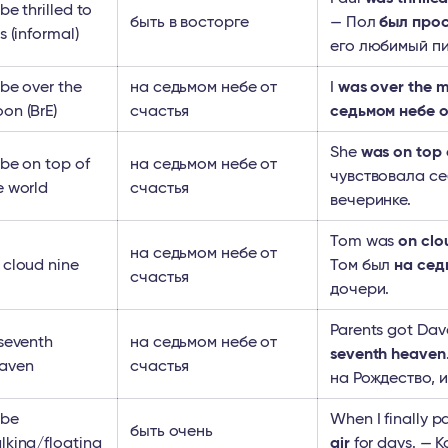
be thrilled to
быть в восторге
— Пол
был прос
s (informal)
его любимый пи
 be over the
на седьмом небе от
I
was over the 
on (BrE)
счастья
седьмом небе о
She
was on top 
 be on top of
на седьмом небе от
чувствовала с
e world
счастья
вечеринке.
Tom was
on clo
на седьмом небе от
 cloud nine
Том был
на сед
счастья
дочери.
Parents got Dav
 seventh
на седьмом небе от
seventh heaven
aven
счастья
на Рождество, 
 be
When I finally p
быть очень
lking/floating
air
for days. — 