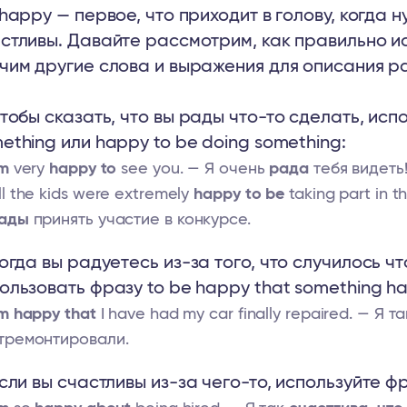
 happy — первое, что приходит в голову, когда 
стливы. Давайте рассмотрим, как правильно ис
чим другие слова и выражения для описания р
тобы сказать, что вы рады что-то сделать, исп
ething или happy to be doing something:
m
very
happy to
see you. — Я очень
рада
тебя видеть
ll the kids were extremely
happy to be
taking part in 
ады
принять участие в конкурсе.
огда вы радуетесь из-за того, что случилось ч
ользовать фразу to be happy that something h
m happy that
I have had my car finally repaired. — Я т
тремонтировали.
сли вы счастливы из-за чего-то, используйте ф