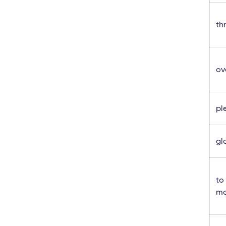
thr
ov
pl
gl
to
m