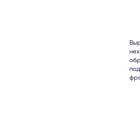
Выр
нех
обр
под
фра