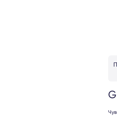
П
G
Чув