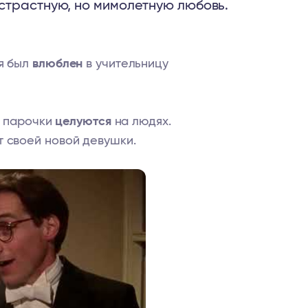
страстную, но мимолетную любовь.
 я был
влюблен
в учительницу
да парочки
целуются
на людях.
 своей новой девушки.