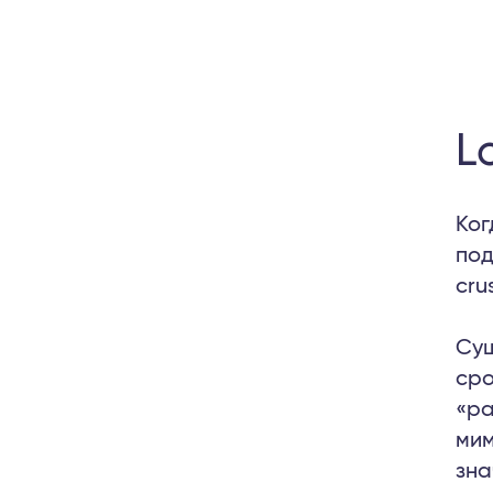
L
Ког
под
cru
Сущ
сро
«ра
мим
зна