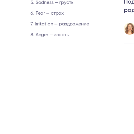
Под
5. Sadness — грусть
рад
6. Fear — страх
7. Irritation — раздражение
8. Anger — злость