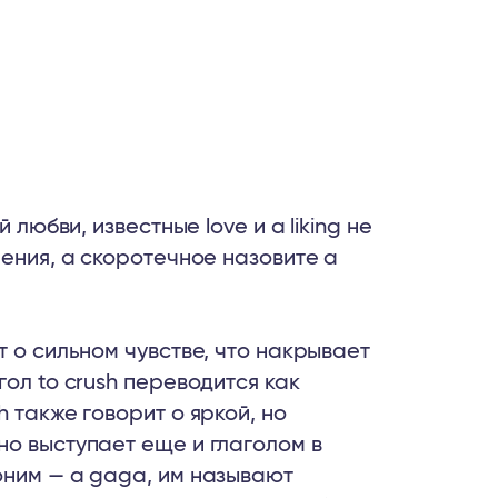
 любви, известные love и a liking не
чения, а скоротечное назовите a
т о сильном чувстве, что накрывает
ол to crush переводится как
 также говорит о яркой, но
но выступает еще и глаголом в
оним — a gaga, им называют