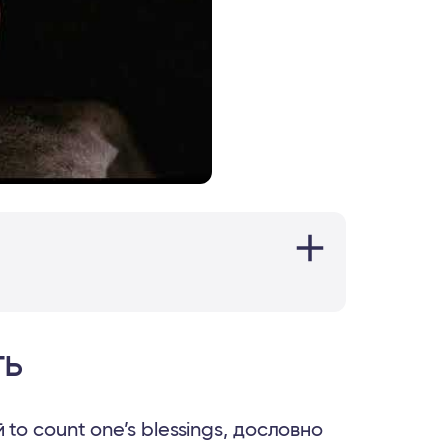
ть
o count one’s blessings, дословно