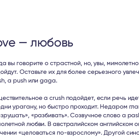
ove — любовь
да вы говорите о страстной, но, увы, мимолетной
ойдут. Оставьте их для более серьезного увле
sh, a push или gaga.
ествительное a crush подойдет, если речь иде
дни урагану, но быстро проходит. Недаром глаг
зрушать», «разбивать». Созвучное слово a pash
олетной любви. В австралийском английском о
чении «целоваться по-взрослому». Другой син