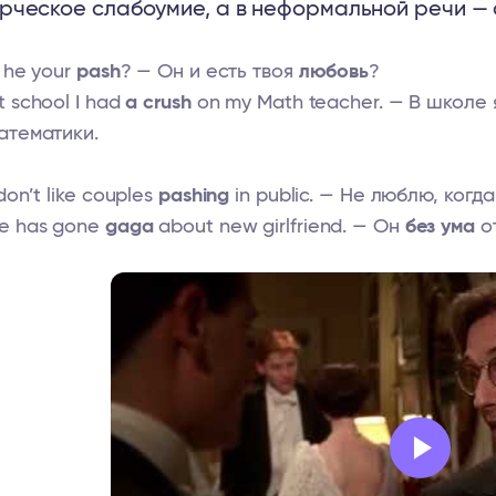
рческое слабоумие, а в неформальной речи — 
s he your
pash
? — Он и есть твоя
любовь
?
t school I had
a crush
on my Math teacher. — В школе
атематики.
 don’t like couples
pashing
in public. — Не люблю, ког
e has gone
gaga
about new girlfriend. — Он
без ума
от