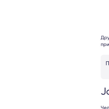
Дру
при
П
J
Чел