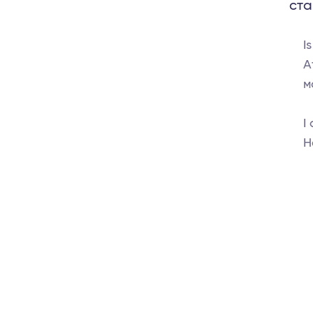
ста
I
A
м
I
H