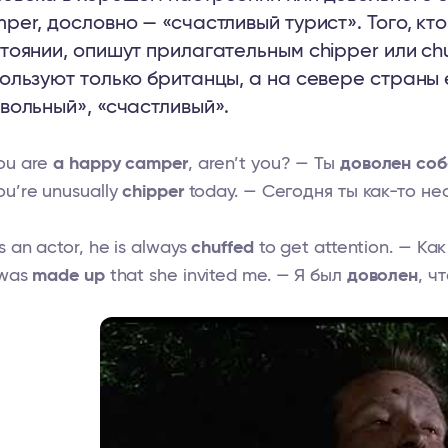
per, дословно — «счастливый турист». Того, кт
тоянии, опишут прилагательным chipper или ch
ользуют только британцы, а на севере страны
вольный», «счастливый».
ou are
a happy camper
, aren’t you? — Ты
доволен соб
ou’re unusually
chipper
today. — Сегодня ты как-то н
s an actor, he is always
chuffed
to get attention. — Ка
 was
made up
that she invited me. — Я был
доволен
, ч