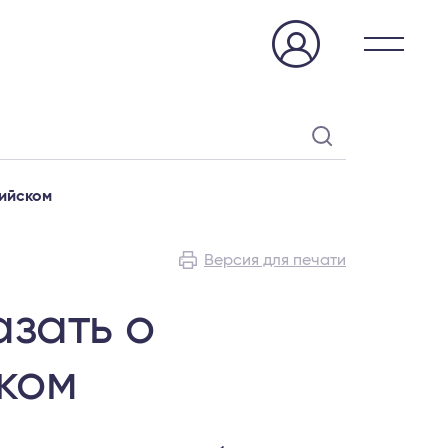
лийском
Версия для печати
азать о
ском