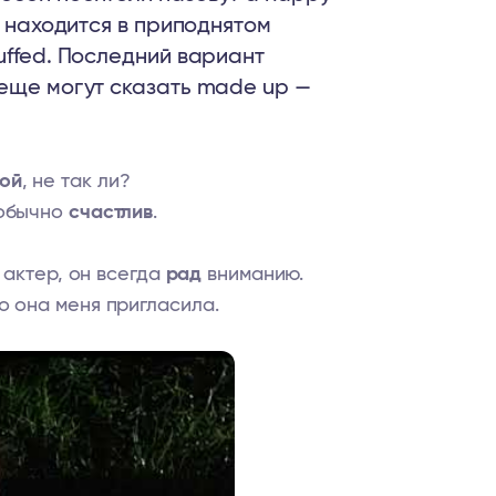
о находится в приподнятом
uffed. Последний вариант
 еще могут сказать made up —
ой
, не так ли?
еобычно
счастлив
.
к актер, он всегда
рад
вниманию.
то она меня пригласила.