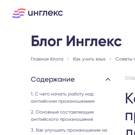
Главная блога
Как учить язык
Советы 
Содержание
17.0
К
1. С чего начать работу над
английским произношением
п
2. Основные составляющие
английского произношения
д
3. Как улучшить произношение на