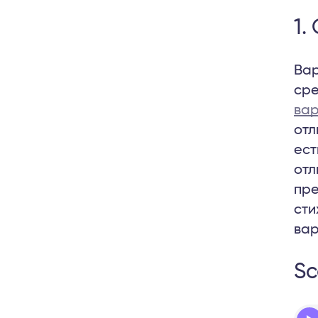
1.
Вар
сре
вар
отл
ест
отл
пре
сти
вар
Sc
Aud