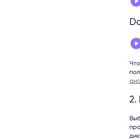
Pla
D
Aud
Pla
Что
пол
анг
2.
Выб
про
дик