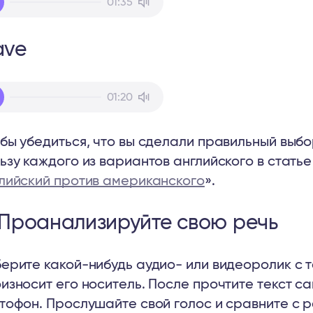
01:35
yer
ave
io
01:20
yer
бы убедиться, что вы сделали правильный выбо
ьзу каждого из вариантов английского в статье
лийский против американского
».
 Проанализируйте свою речь
ерите какой-нибудь аудио- или видеоролик с т
износит его носитель. После прочтите текст с
тофон. Прослушайте свой голос и сравните с р