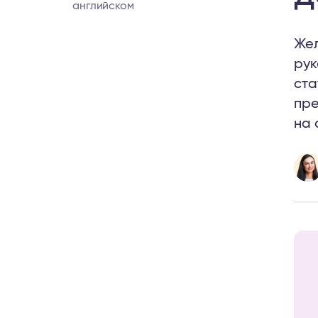
английском
Жел
рук
ста
пре
на 