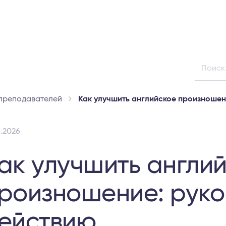
преподавателей
Как улучшить английское произношен
6.2026
ак улучшить англи
роизношение: руко
ействию