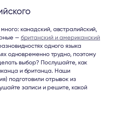
ийского
много: канадский, австралийский,
ярные —
британский и американский
 разновидностях одного языка
льях одновременно трудно, поэтому
сделать выбор? Послушайте, как
иканца и британца. Наши
я) подготовили отрывок из
лушайте записи и решите, какой