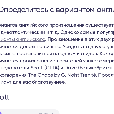
 Определитесь с вариантом англ
иантов английского произношения существует 
днеатлантический и т. д. Однако самые попул
ианты английского
. Произношение в этих двух
ичается довольно сильно. Усидеть на двух сту
ь смысл остановиться на одном из видов. Как 
ичается произношение носителей языка: амер
подаватели Scott (США) и Dave (Великобритани
хотворения The Chaos by G. Nolst Trenité. Прос
иант для вас благозвучнее.
ott
io