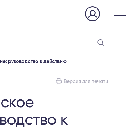
ие: руководство к действию
Версия для печати
йское
водство к