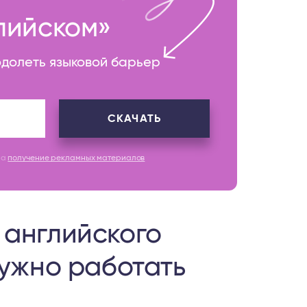
глийском»
одолеть языковой барьер
СКАЧАТЬ
на
получение рекламных материалов
английского
ужно работать