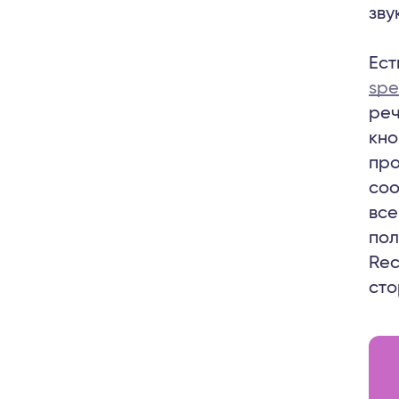
зву
Ест
sp
реч
кно
про
соо
все
пол
Rec
сто