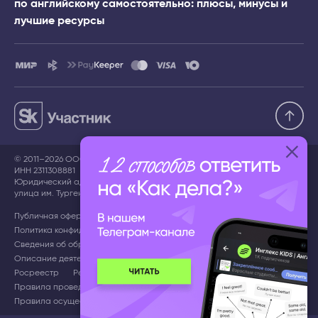
по английскому самостоятельно: плюсы, минусы и
лучшие ресурсы
© 2011–2026 ООО «ИНГЛЕКС»,
ИНН 2311308881
Юридический адрес: 350078, Краснодарский край, г. Краснодар,
улица им. Тургенева, дом 189/6, ЛИТЕР А, помещение 91/1
Публичная оферта
Пользовательское соглашение
Политика конфиденциальности
Сведения об образовательной организации
Описание деятельности в сфере ИТ
Документы СОУТ
Росреестр
Регистрация в Роспатенте
IT аккредитация
Правила проведения акций
Действующие тарифы
Правила осуществления возврата