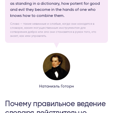
as standing in a dictionary, how potent for good
and evil they become in the hands of one who
knows how to combine them.
Слова — такие невинные и слабые, когда они находятся в
словаре, каким могущественным инструментом для
сотворения добра или зла они становятся в руках того, кто
знает, как ими управлять.
Натаниэль Готорн
Почему правильное ведение