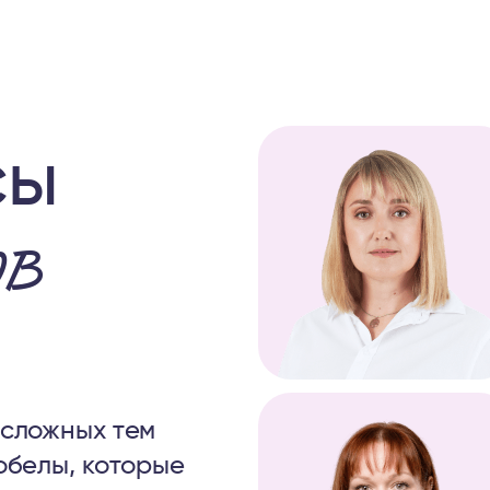
сы
ов
 сложных тем
обелы, которые