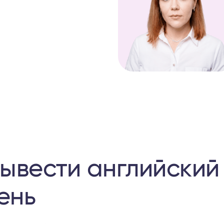
вывести английский
ень