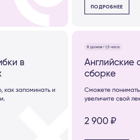
ПОДРОБНЕЕ
8 уроков • 1,5 часа
бки в
Английские 
х
сборке
, как запоминать и
Сможете понимать 
и.
увеличите свой ле
2 900 ₽