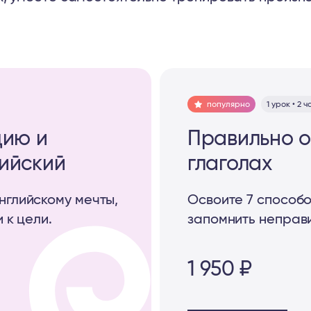
популярно
1 урок • 2 
цию и
Правильно о
лийский
глаголах
нглийскому мечты,
Освоите 7 способо
и к цели.
запомнить неправи
1 950 ₽