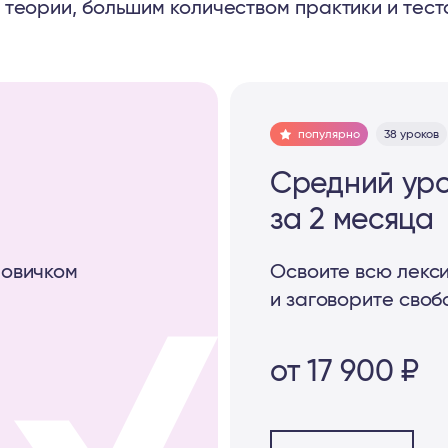
теории, большим количеством практики и тест
популярно
38 уроков
Средний уро
за 2 месяца
новичком
Освоите всю лекси
и заговорите своб
от 17 900 ₽