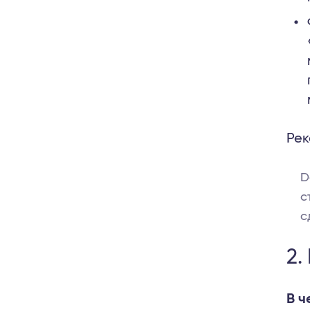
Рек
D
с
с
2.
В ч