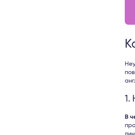
К
Неу
пов
анг
1.
В ч
про
лин