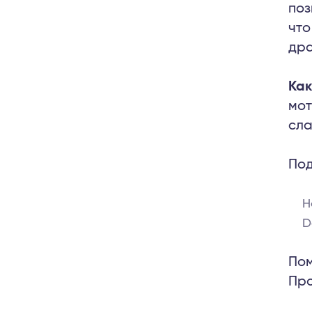
поз
что
дра
Как
мот
сла
Под
H
D
Пом
Про