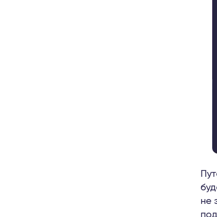
Пут
буд
не 
под