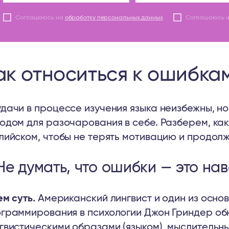
Соглашаюсь на
обработку персональных данных
Соглашаюсь 
ак относиться к ошибка
дачи в процессе изучения языка неизбежны, но
одом для разочарования в себе. Разберем, как
лийском, чтобы не терять мотивацию и продолж
 Не думать, что ошибки — это на
ем суть.
Американский лингвист и один из осно
граммирования в психологии Джон Гриндер об
гвистическими образами (языком), мыслительн