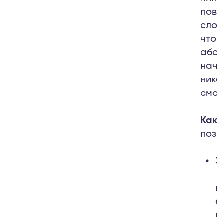
пов
сло
что
абс
нач
ник
смо
Как
поз