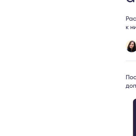
Рас
к н
Пос
доп