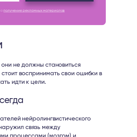
на
получение рекламных материалов
м
 они не должны становиться
 стоит воспринимать свои ошибки в
ать идти к цели.
всегда
вателей нейролингвистического
наружил связь между
ыми процессами (мозгом) и