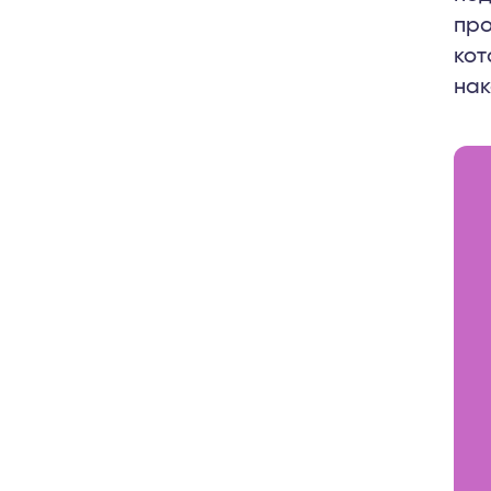
про
кот
нак