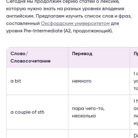
Сегодня мы продолжим серию статей о лексике,
которую нужно знать на разных уровнях владения
английским. Предлагаем изучить список слов и фраз,
составленный
Оксфордским университетом
для
уровня Pre-Intermediate (A2, продолжающий).
Слово/
Перевод
П
Словосочетание
I 
a bit
немного
y
т
I
пара чего-то,
o
a couple of sth
несколько
л
н
D