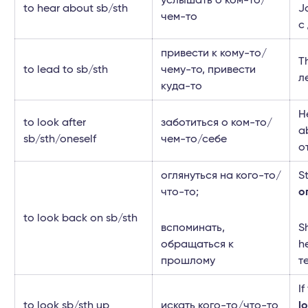
услышать о ком-то/
to hear about sb/sth
J
чем-то
с
привести к кому-то/
T
to lead to sb/sth
чему-то, привести
л
куда-то
H
to look after
заботиться о ком-то/
a
sb/sth/oneself
чем-то/себе
о
оглянуться на кого-то/
S
что-то;
о
to look back on sb/sth
вспоминать,
S
обращаться к
h
прошлому
т
I
to look sb/sth up
искать кого-то/что-то
l