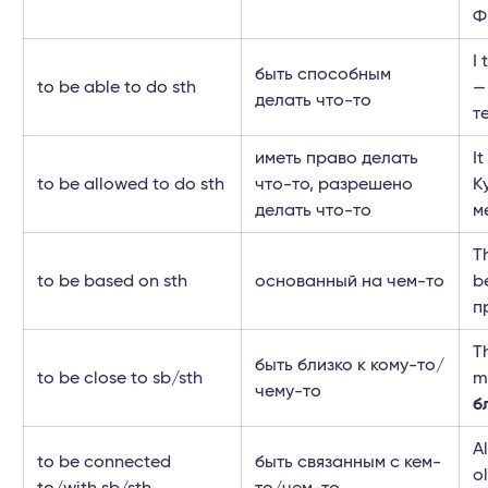
Ф
I
быть способным
to be able to do sth
—
делать что-то
т
иметь право делать
It
to be allowed to do sth
что-то, разрешено
К
делать что-то
м
T
to be based on sth
основанный на чем-то
b
п
T
быть близко к кому-то/
to be close to sb/sth
m
чему-то
б
A
to be connected
быть связанным с кем-
o