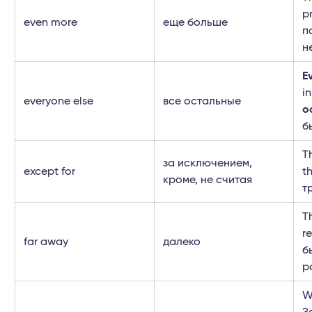
p
even more
еще больше
п
н
E
i
everyone else
все остальные
о
б
T
за исключением,
except for
t
кроме, не считая
т
T
r
far away
далеко
б
р
W