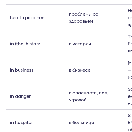
H
проблемы со
health problems
с
здоровьем
з
T
in (the) history
в истории
E
и
M
in business
в бизнесе
—
и
S
в опасности, под
in danger
e
угрозой
н
S
in hospital
в больнице
Е
о