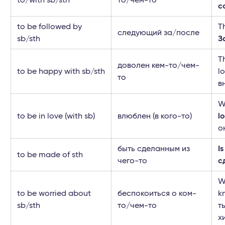
to/with sb/sth
то/чем-то
с
to be followed by
T
следующий за/после
sb/sth
З
T
доволен кем-то/чем-
to be happy with sb/sth
l
то
в
W
to be in love (with sb)
влюблен (в кого-то)
l
о
быть сделанным из
Is
to be made of sth
чего-то
с
W
to be worried about
беспокоиться о ком-
k
sb/sth
то/чем-то
т
х