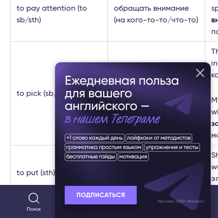
to pay attention (to
обращать внимание
s
sb/sth)
(на кого-то-то/что-то)
в
п
T
i
подобрать (кого-то/
к
что-то);
to pick (sb/sth) up
M
забрать (кого-то/что-
w
то)
з
м
S
w
to put (sth) on
надеть что-то
э
п
C
Поиск
Популярное
Тесты
Разделы
обратиться к кому-то/