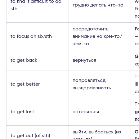
to find it difficult to do
w
трудно делать что-то
sth
Р
п
сосредоточить
F
to focus on sb/sth
внимание на ком-то/
чем-то
о
G
to get back
вернуться
к
T
поправляться,
to get better
i
выздоравливать
с
T
to get lost
потеряться
ge
п
выйти, выбраться (из
G
to get out (of sth)