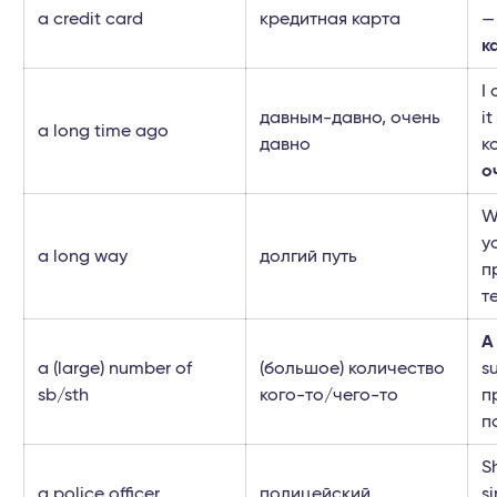
a credit card
кредитная карта
—
к
I
давным-давно, очень
i
a long time ago
давно
к
о
W
y
a long way
долгий путь
п
т
A
a (large) number of
(большое) количество
s
sb/sth
кого-то/чего-то
п
п
S
a police officer
полицейский
s