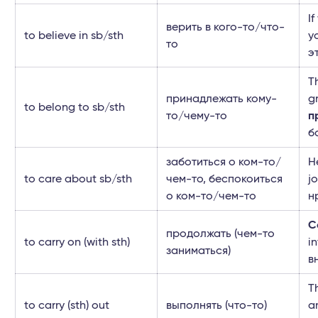
I
верить в кого-то/что-
to believe in sb/sth
y
то
э
T
принадлежать кому-
g
to belong to sb/sth
то/чему-то
п
б
заботиться о ком-то/
H
to care about sb/sth
чем-то, беспокоиться
j
о ком-то/чем-то
н
C
продолжать (чем-то
to carry on (with sth)
i
заниматься)
в
T
to carry (sth) out
выполнять (что-то)
a