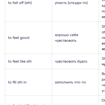
t
to fall off (sth)
упасть (откуда-то)
к
п
о
S
a
хорошо себя
to feel good
л
чувствовать
в
х
S
to feel like sth
чувствовать будто
ч
B
p
to fill sth in
заполнить что-то
ч
у
D