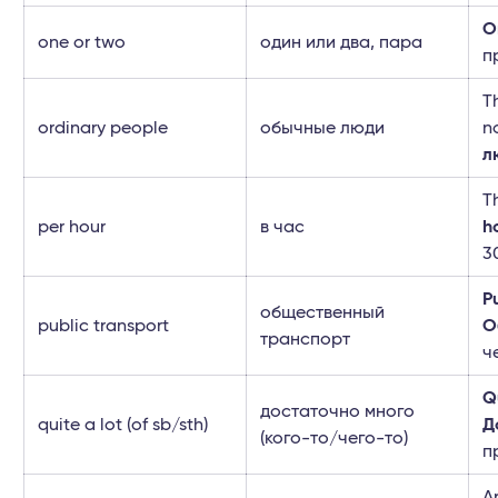
O
one or two
один или два, пара
п
T
ordinary people
обычные люди
n
л
T
per hour
в час
h
3
P
общественный
public transport
О
транспорт
ч
Qu
достаточно много
quite a lot (of sb/sth)
Д
(кого-то/чего-то)
п
A