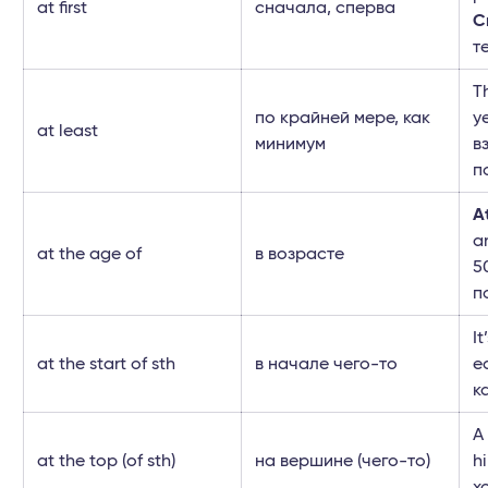
at first
сначала, сперва
С
т
T
по крайней мере, как
y
at least
минимум
в
п
A
a
at the age of
в возрасте
5
п
I
at the start of sth
в начале чего-то
e
к
A
at the top (of sth)
на вершине (чего-то)
h
х