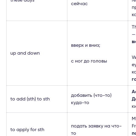
these days
re
сейчас
п
к
T
—
в
вверх и вниз;
up and down
W
с ног до головы
e
к
г
A
добавить (что-то)
to add (sth) to sth
Д
куда-то
к
M
подать заявку на что-
F
to apply for sth
то
п