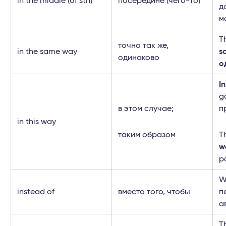
in the middle (of sth)
посередине (чего-то)
д
м
T
точно так же,
in the same way
s
одинаково
о
In
g
в этом случае;
п
in this way
таким образом
T
w
р
W
instead of
вместо того, чтобы
п
а
T