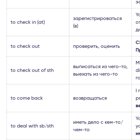
э
Y
зарегистрироваться
to check in (at)
о
(в)
д
C
to check out
проверить, оценить
П
M
выписаться из чего-то,
to check out of sth
d
выехать из чего-то
г
I
to come back
возвращаться
p
в
Y
иметь дело с кем-то/
to deal with sb/sth
y
чем-то
и