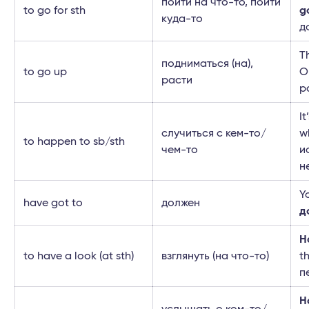
пойти на что-то, пойти
to go for sth
g
куда-то
д
T
подниматься (на),
to go up
О
расти
р
I
случиться с кем-то/
w
to happen to sb/sth
чем-то
и
н
Y
have got to
должен
д
H
to have a look (at sth)
взглянуть (на что-то)
t
п
H