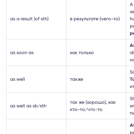
A
s
as a result (of sth)
в результате (чего-то)
h
р
р
A
as soon as
как только
d
н
S
as well
также
Т
и
S
так же (хорошо), как
as well as sb/sth
и
кто-то/что-то
п
At
p