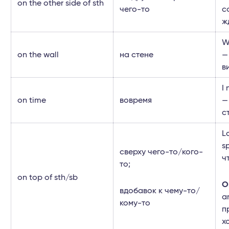
on the other side of sth
чего-то
с
ж
W
on the wall
на стене
—
в
I
on time
вовремя
—
с
L
s
сверху чего-то/кого-
ч
то;
on top of sth/sb
O
вдобавок к чему-то/
a
кому-то
п
х