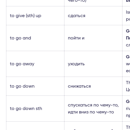
чего-то)
В
Is
to give (sth) up
сдаться
р
G
to go and
пойти и
П
с
G
to go away
уходить
w
е
T
to go down
снижаться
Ц
G
спускаться по чему-то,
to go down sth
ri
идти вниз по чему-то
п
T