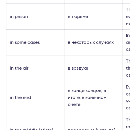
T
in prison
в тюрьме
e
н
I
in some cases
в некоторых случаях
a
с
T
in the air
в воздухе
th
с
E
в конце концов, в
c
in the end
итоге, в конечном
у
счете
с
T
r