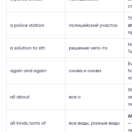
с
T
a police station
полицейский участок
s
п
H
a solution to sth
решение чего-то
Т
E
again and again
снова и снова
h
з
S
all about
все о
a
о
Al
all kinds/sorts of
все виды, разные виды
—
т