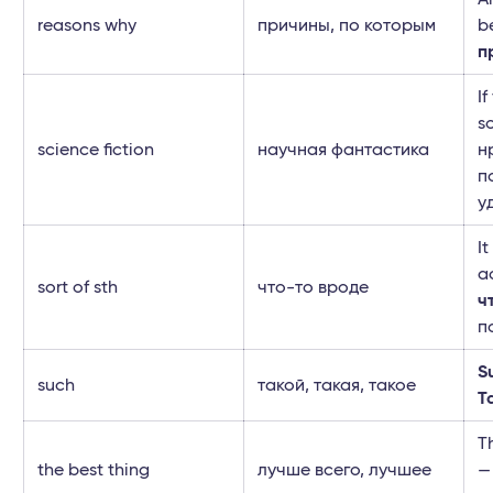
reasons why
причины, по которым
b
п
If
s
science fiction
научная фантастика
н
п
у
I
a
sort of sth
что-то вроде
ч
п
S
such
такой, такая, такое
Т
T
the best thing
лучше всего, лучшее
—