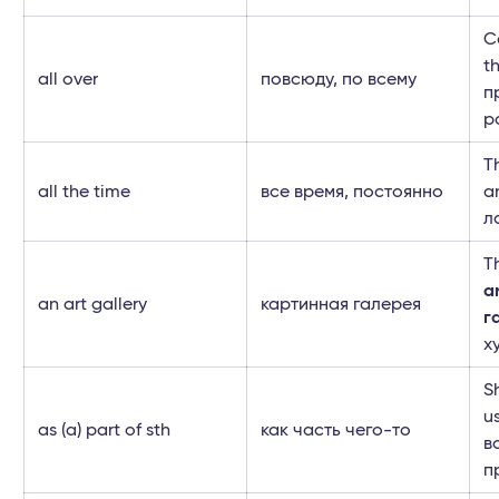
C
t
all over
повсюду, по всему
п
р
T
all the time
все время, постоянно
a
л
Th
ar
an art gallery
картинная галерея
г
х
S
u
as (a) part of sth
как часть чего-то
в
п