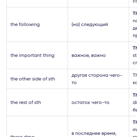
с
T
n
the following
(на) следующий
д
п
T
the important thing
важное, важно
s
с
другая сторона чего-
T
the other side of sth
то
к
T
the rest of sth
остаток чего-то
d
б
T
m
в последнее время,