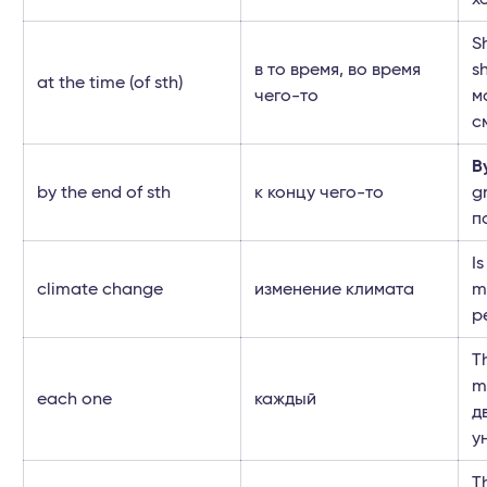
S
в то время, во время
s
at the time (of sth)
чего-то
м
с
B
by the end of sth
к концу чего-то
g
п
I
climate change
изменение климата
m
р
T
m
each one
каждый
д
у
T