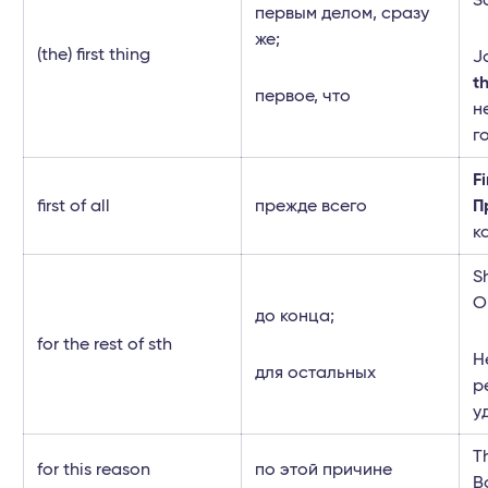
З
первым делом, сразу
же;
(the) first thing
J
th
первое, что
н
г
Fi
first of all
прежде всего
П
к
S
О
до конца;
for the rest of sth
H
для остальных
p
у
T
for this reason
по этой причине
В