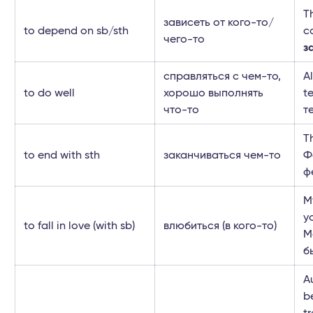
Th
зависеть от кого-то/
to depend on sb/sth
c
чего-то
з
справляться с чем-то,
Al
to do well
хорошо выполнять
t
что-то
т
T
to end with sth
заканчиваться чем-то
Ф
ф
M
y
to fall in love (with sb)
влюбиться (в кого-то)
М
б
A
b