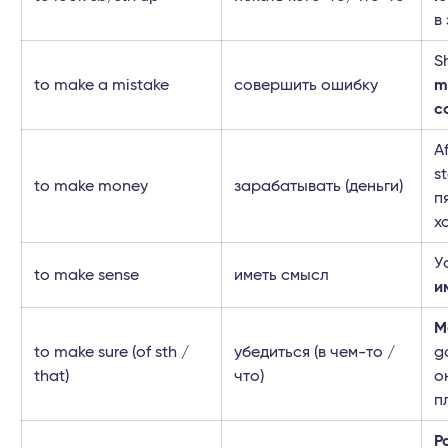
в
S
to make a mistake
совершить ошибку
m
с
A
s
to make money
зарабатывать (деньги)
п
х
У
to make sense
иметь смысл
и
M
to make sure (of sth /
убедиться (в чем-то /
g
that)
что)
о
п
P