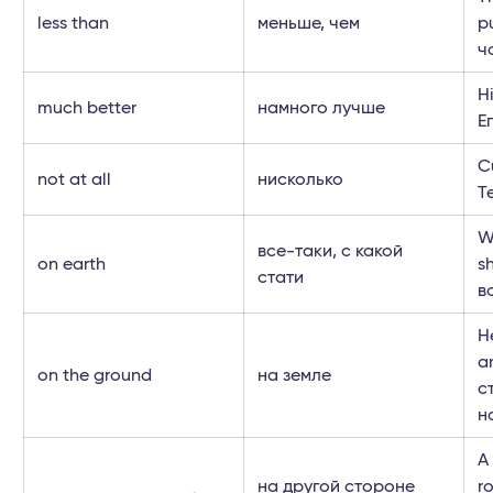
less than
меньше, чем
p
ч
H
much better
намного лучше
Е
C
not at all
нисколько
Т
W
все-таки, с какой
on earth
s
стати
в
H
a
on the ground
на земле
с
н
A
на другой стороне
r