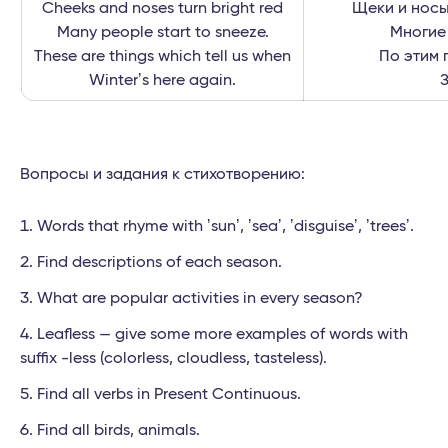
Cheeks and noses turn bright red
Щеки и носы
Many people start to sneeze.
Многие
These are things which tell us when
По этим 
Winterʼs here again.
Вопросы и задания к стихотворению:
Words that rhyme with ʼsunʼ, ʼseaʼ, ʼdisguiseʼ, ʼtreesʼ.
Find descriptions of each season.
What are popular activities in every season?
Leafless — give some more examples of words with
suffix -less (colorless, cloudless, tasteless).
Find all verbs in Present Continuous.
Find all birds, animals.