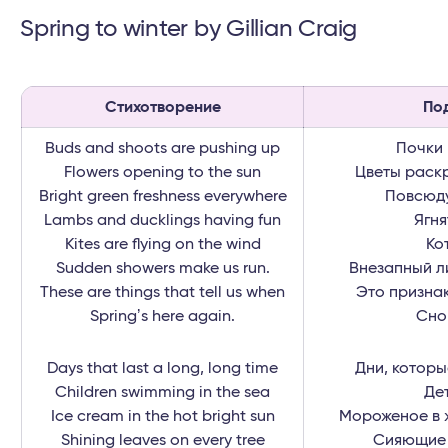
Spring to winter by Gillian Craig
Стихотворение
По
Buds and shoots are pushing up
Почки 
Flowers opening to the sun
Цветы раск
Bright green freshness everywhere
Повсюду
Lambs and ducklings having fun
Ягня
Kites are flying on the wind
Ко
Sudden showers make us run.
Внезапный ли
These are things that tell us when
Это признак
Springʼs here again.
Сно
Days that last a long, long time
Дни, которы
Children swimming in the sea
Де
Ice cream in the hot bright sun
Мороженое в 
Shining leaves on every tree
Сияющие 