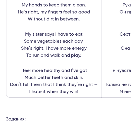
My hands to keep them clean.
Рук
Heʼs right, my fingers feel so good
Он п
Without dirt in between.
My sister says I have to eat
Сест
Some vegetables each day.
Sheʼs right, I have more energy
Она 
To run and walk and play.
I feel more healthy and Iʼve got
Я чувст
Much better teeth and skin.
Donʼt tell them that I think theyʼre right —
Только не г
I hate it when they win!
Я не
Задания: