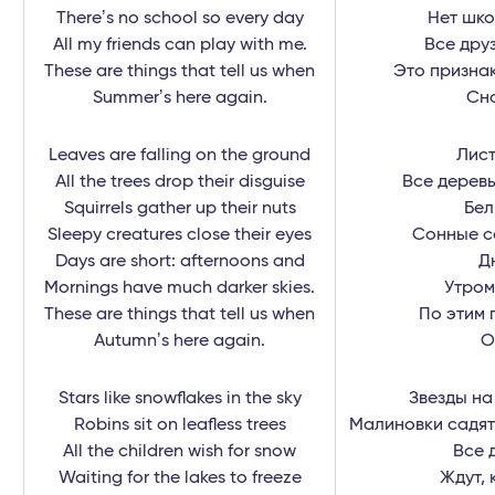
Thereʼs no school so every day
Нет шко
All my friends can play with me.
Все друз
These are things that tell us when
Это признак
Summerʼs here again.
Сно
Leaves are falling on the ground
Лист
All the trees drop their disguise
Все дерев
Squirrels gather up their nuts
Бел
Sleepy creatures close their eyes
Сонные с
Days are short: afternoons and
Д
Mornings have much darker skies.
Утром
These are things that tell us when
По этим 
Autumnʼs here again.
О
Stars like snowflakes in the sky
Звезды на
Robins sit on leafless trees
Малиновки садят
All the children wish for snow
Все 
Waiting for the lakes to freeze
Ждут, 