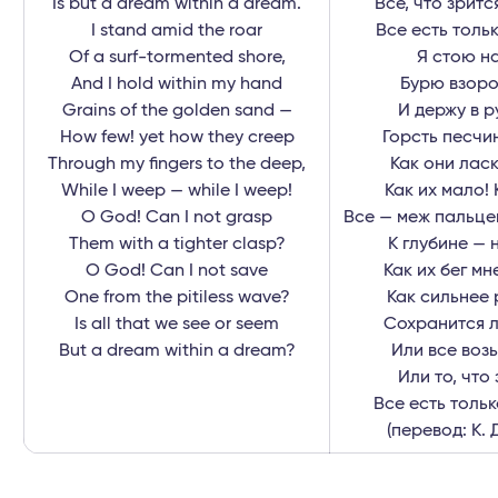
Is but a dream within a dream.
Все, что зритс
I stand amid the roar
Все есть тольк
Of a surf-tormented shore,
Я стою на
And I hold within my hand
Бурю взоро
Grains of the golden sand —
И держу в р
How few! yet how they creep
Горсть песчи
Through my fingers to the deep,
Как они ласк
While I weep — while I weep!
Как их мало! 
O God! Can I not grasp
Все — меж пальцев
Them with a tighter clasp?
К глубине — 
O God! Can I not save
Как их бег мн
One from the pitiless wave?
Как сильнее 
Is all that we see or seem
Сохранится л
But a dream within a dream?
Или все воз
Или то, что
Все есть тольк
(перевод: К. 