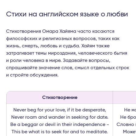
Стихи на английском языке о любви
Стихотворения Омара Хайяма часто касаются
философских и религиозных вопросов, таких как
жизнь, смерть, любовь и судьба. Хайям также
затрагивает темы мироздания, человеческого бытия
и роли человека в мире. Задавайте вопросы,
спрашивайте значение слов, смысл отдельных строк
и стройте обсуждения.
Стихотворение
Never beg for your love, if it be desperate,
Не м
Never roam and wander in seeking for date.
Не бро
Be a beggar or devil in their independence -
Словно 
This be what is to seek for and to meditate.
Может