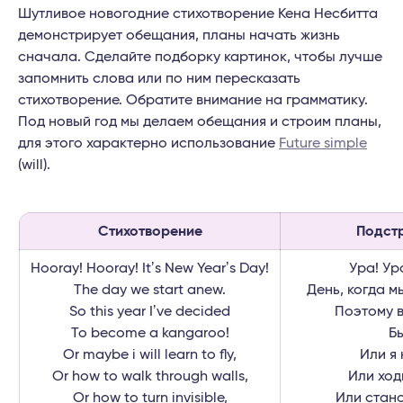
Шутливое новогодние стихотворение Кена Несбитта
демонстрирует обещания, планы начать жизнь
сначала. Сделайте подборку картинок, чтобы лучше
запомнить слова или по ним пересказать
стихотворение. Обратите внимание на грамматику.
Под новый год мы делаем обещания и строим планы,
для этого характерно использование
Future simple
(will).
Стихотворение
Подст
Hooray! Hooray! Itʼs New Yearʼs Day!
Ура! Ур
The day we start anew.
День, когда м
So this year Iʼve decided
Поэтому в
To become a kangaroo!
Бы
Or maybe i will learn to fly,
Или я 
Or how to walk through walls,
Или ход
Or how to turn invisible,
Или стан