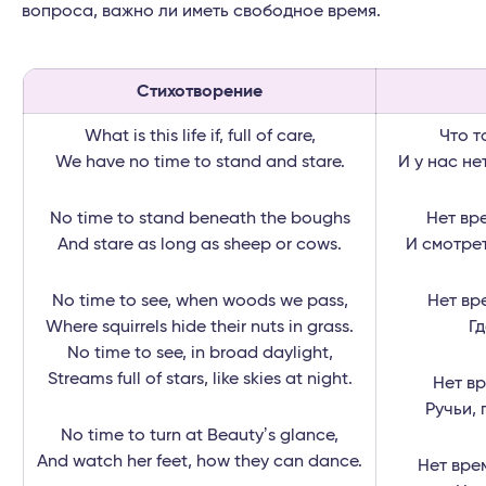
вопроса, важно ли иметь свободное время.
Стихотворение
What is this life if, full of care,
Что т
We have no time to stand and stare.
И у нас не
No time to stand beneath the boughs
Нет вр
And stare as long as sheep or cows.
И смотрет
No time to see, when woods we pass,
Нет вр
Where squirrels hide their nuts in grass.
Гд
No time to see, in broad daylight,
Streams full of stars, like skies at night.
Нет вр
Ручьи, 
No time to turn at Beautyʼs glance,
And watch her feet, how they can dance.
Нет вре