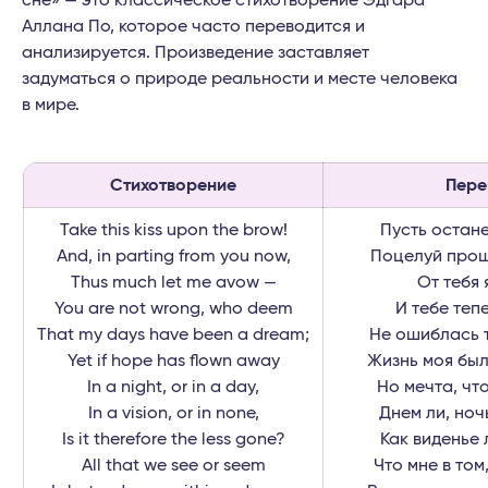
сне» — это классическое стихотворение Эдгара
Аллана По, которое часто переводится и
анализируется. Произведение заставляет
задуматься о природе реальности и месте человека
в мире.
Стихотворение
Пере
Take this kiss upon the brow!
Пусть остане
And, in parting from you now,
Поцелуй прощ
Thus much let me avow —
От тебя 
You are not wrong, who deem
И тебе теп
That my days have been a dream;
Не ошиблась т
Yet if hope has flown away
Жизнь моя был
In a night, or in a day,
Но мечта, чт
In a vision, or in none,
Днем ли, ноч
Is it therefore the less gone?
Как виденье л
All that we see or seem
Что мне в том,