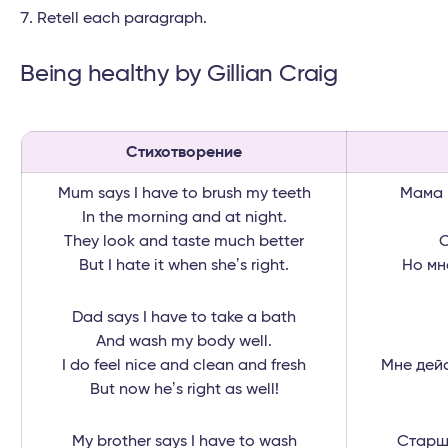
Retell each paragraph.
Being healthy by Gillian Craig
Стихотворение
Mum says I have to brush my teeth
Мама 
In the morning and at night.
They look and taste much better
О
But I hate it when sheʼs right.
Но мн
Dad says I have to take a bath
And wash my body well.
I do feel nice and clean and fresh
Мне дейс
But now heʼs right as well!
My brother says I have to wash
Старши