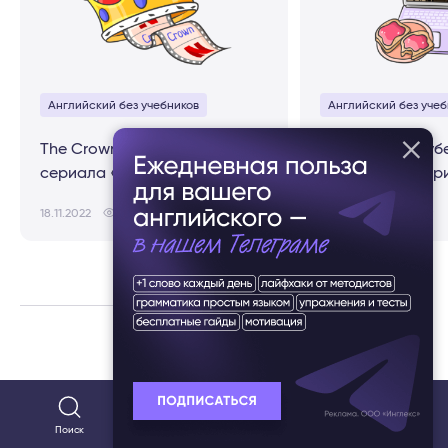
Английский без учебников
Английский без учеб
The Crown: 20 цитат из
16 лучших зару
сериала «Корона»
комедийных сер
18.11.2022
13570
22.03.2019
72379
Оцените статью
Поиск
Популярное
Тесты
Разделы