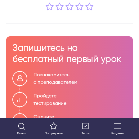
Запишитесь на
бесплатный первый урок
Познакомитесь
с преподавателем
Пройдете
тестирование
Оцените
формат обучения
Поиск
Популярное
Тесты
Разделы