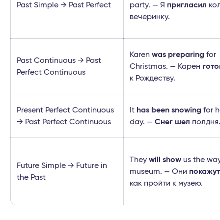
Past Simple → Past Perfect
party. — Я
пригласил
кол
вечеринку.
Karen
was preparing
for
Past Continuous → Past
Christmas. — Карен
гото
Perfect Continuous
к Рождеству.
Present Perfect Continuous
It
has been snowing
for h
→ Past Perfect Continuous
day. —
Снег шел
полдня
They
will show
us the way
Future Simple → Future in
museum. — Они
покажут
the Past
как пройти к музею.