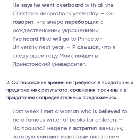
He
says
he
went overboard
with all the
Christmas decorations yesterday. — Он
говорит
, что вчера
переборщил
с
рождественскими украшениями.
I
’ve heard
Mike
will go
to Princeton
University next year. — Я
слышал
, что в
следующем году Майк
пойдет
в
Принстонский университет.
Согласование времен не требуется в придаточных
предложениях результата, сравнения, причины и в
придаточных определительных предложениях:
Last week I
met
a woman who
is believed
to
be a famous writer of books for children. —
На прошлой неделе я
встретил
женщину,
которую
считают
известным писателем