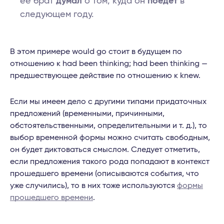
ее брат
думал
о том, куда он
поедет
в
следующем году.
В этом примере would go стоит в будущем по
отношению к had been thinking; had been thinking —
предшествующее действие по отношению к knew.
Если мы имеем дело с другими типами придаточных
предложений (временными, причинными,
обстоятельственными, определительными и т. д.), то
выбор временной формы можно считать свободным,
он будет диктоваться смыслом. Следует отметить,
если предложения такого рода попадают в контекст
прошедшего времени (описываются события, что
уже случились), то в них тоже используются
формы
прошедшего времени
.