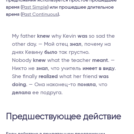
предложении используется простое прошедшее
время (
Past Simple
) или прошедшее длительное
время (
Past Continuous
).
My father
knew
why Kevin
was
so sad the
other day. — Мой отец
знал
, почему на
днях Кевину
было
так грустно.
Nobody
knew
what the teacher
meant
. —
Никто не
знал
, что учитель
имеет в виду
.
She finally
realized
what her friend
was
doing
. — Она наконец-то
поняла
, что
делала
ее подруга.
Предшествующее действие