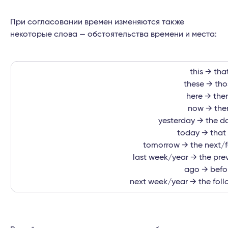
При согласовании времен изменяются также
некоторые слова — обстоятельства времени и места:
this → tha
these → tho
here → the
now → the
yesterday → the d
today → that
tomorrow → the next/f
last week/year → the pre
ago → befo
next week/year → the fol