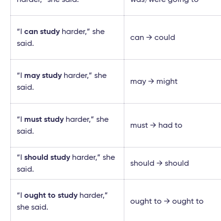
“I
can study
harder,” she
can → could
said.
“I
may study
harder,” she
may → might
said.
“I
must study
harder,” she
must → had to
said.
“I
should study
harder,” she
should → should
said.
“I
ought to study
harder,”
ought to → ought to
she said.