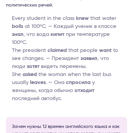
политических речей.
Every student in the class
knew
that water
boils
at 100ºC. — Каждый ученик в классе
знал
, что вода
кипит
при температуре
100ºC.
The president
claimed
that people
want
to
see changes. — Президент
заявил
, что
люди
хотят
видеть перемены.
She
asked
the woman when the last bus
usually
leaves
. — Она
спросила
у
женщины, когда обычно
отходит
последний автобус.
Зачем нужны 12 времен английского языка и как