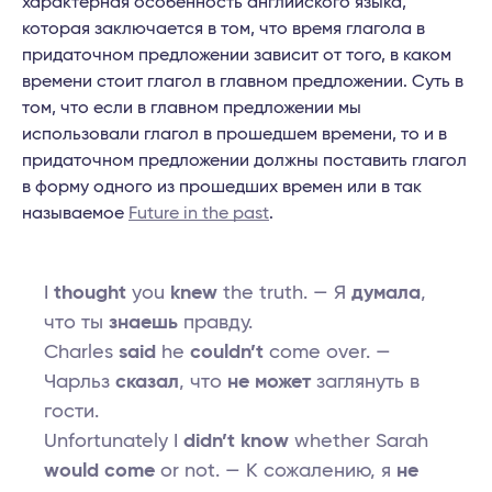
характерная особенность английского языка,
которая заключается в том, что время глагола в
придаточном предложении зависит от того, в каком
времени стоит глагол в главном предложении. Суть в
том, что если в главном предложении мы
использовали глагол в прошедшем времени, то и в
придаточном предложении должны поставить глагол
в форму одного из прошедших времен или в так
называемое
Future in the past
.
I
thought
you
knew
the truth. — Я
думала
,
что ты
знаешь
правду.
Charles
said
he
couldn’t
come over. —
Чарльз
сказал
, что
не может
заглянуть в
гости.
Unfortunately I
didn’t know
whether Sarah
would come
or not. — К сожалению, я
не