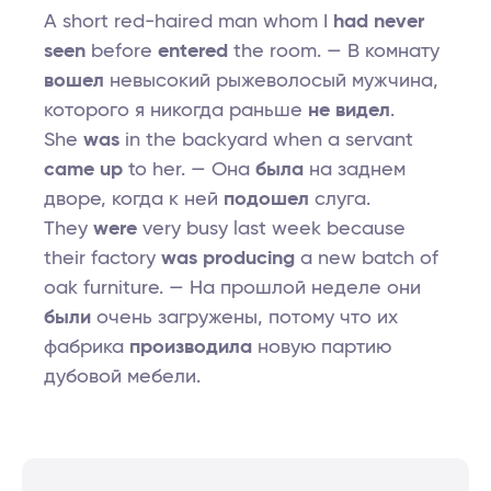
A short red-haired man whom I
had never
seen
before
entered
the room. — В комнату
вошел
невысокий рыжеволосый мужчина,
которого я никогда раньше
не видел
.
She
was
in the backyard when a servant
came up
to her. — Она
была
на заднем
дворе, когда к ней
подошел
слуга.
They
were
very busy last week because
their factory
was producing
a new batch of
oak furniture. — На прошлой неделе они
были
очень загружены, потому что их
фабрика
производила
новую партию
дубовой мебели.