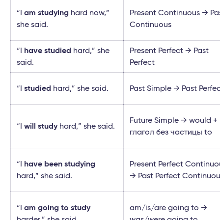
“I
am studying
hard now,”
Present Continuous → Pa
she said.
Continuous
“I
have studied
hard,” she
Present Perfect → Past
said.
Perfect
“I
studied
hard,” she said.
Past Simple → Past Perfe
Future Simple → would +
“I
will study
hard,” she said.
глагол без частицы to
“I
have been studying
Present Perfect Continuo
hard,” she said.
→ Past Perfect Continuo
“I
am going to study
am/is/are going to →
harder,” she said.
was/were going to