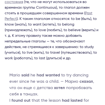
состояния
(те, что не могут использоваться во
временах группы Continuous), то глагол должен
стоять в прошедшем совершенном времени (
Past
Perfect
). К таким глаголам относятся: to be (быть), to
know (знать), to want (хотеть), to belong
(принадлежать), to love (любить), to believe (верить) и
т. д. К этому правилу также можно добавить
непредельные глаголы — те, что обозначают
действия, не стремящиеся к завершению: to study
(учиться), to live (жить), to travel (путешествовать), to
work (работать), to last (длиться) и др.
Mario
said
he
had wanted
to try dancing
ever since he was a child. — Марио
сказал
,
что он еще с детства
хотел
попробовать
себя в танцах.
I
found out
that the lesson
had lasted
for