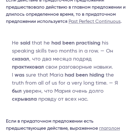
Если действие в придаточном предложении
предшествовало действию в главном предложении и
длилось определенное время, то в придаточном
предложении используется
Past Perfect Continuous
.
He
said
that he
had been practising
his
speaking skills two months in a row. — Он
сказал
, что два месяца подряд
практиковал
свои разговорные навыки.
I
was
sure that Maria
had been hiding
the
truth from all of us for a very long time. — Я
был
уверен, что Мария очень долго
скрывала
правду от всех нас.
Если в придаточном предложении есть
предшествующее действие, выраженное
глаголом