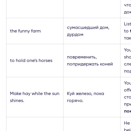
чт
до
Lis
сумасшедший дом,
the funny farm
to
дурдом
так
Yo
повременить,
sho
to hold one’s horses
попридержать коней
сл
по
You
off
Make hay while the sun
Куй железо, пока
ст
shines.
горячо.
пр
по
He 
bei