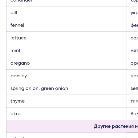
dill
ук
fennel
фе
lettuce
са
mint
мя
oregano
ор
parsley
пе
spring onion, green onion
зе
thyme
ти
okra
ба
Другие растения и