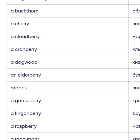
a buckthorn
об
a cherry
ви
a cloudberry
мо
a cranberry
кл
a dogwood
ки
an elderberry
бу
grapes
ви
a gooseberry
кр
a lingonberry
бр
a raspberry
ма
a redcurrant
кр