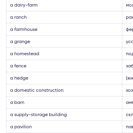
a dairy-farm
мо
a ranch
ра
a farmhouse
фе
a grange
ус
a homestead
по
a fence
за
a hedge
(жи
a domestic construction
хо
a barn
ам
a supply-storage building
ск
a pavilion
па