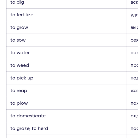
to dig
вс
to fertilize
уд
to grow
вы
to sow
се
to water
по
to weed
пр
to pick up
по
to reap
жа
to plow
па
to domesticate
од
to graze, to herd
пас