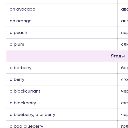
an avocado
ав
an orange
ап
a peach
пе
a plum
сл
Ягоды
a barberry
ба
a berry
яг
a blackcurrant
че
a blackberry
еж
a blueberry, a bilberry
че
a bog blueberry
го