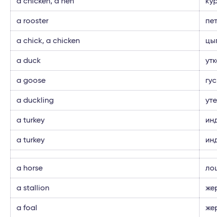
a chicken, a hen
ку
a rooster
пе
a chick, a chicken
цы
a duck
утк
a goose
гус
a duckling
ут
a turkey
ин
a turkey
ин
a horse
ло
a stallion
же
a foal
же