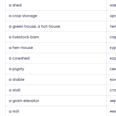
a shed
на
a crop storage
хр
a green house, a hot house
те
a livestock barn
са
a hen-house
ку
a cowshed
ко
a pigsty
св
a stable
ко
a stall
ст
a grain elevator
зе
a mill
ме