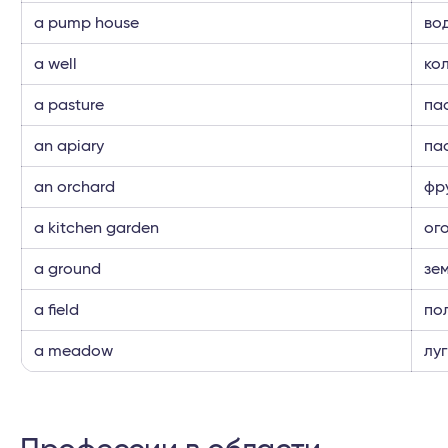
a pump house
во
a well
ко
a pasture
па
an apiary
па
an orchard
фр
a kitchen garden
ог
a ground
зем
a field
по
a meadow
луг