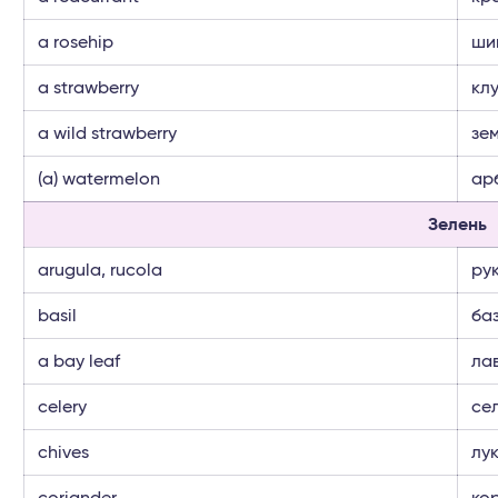
a rosehip
ши
a strawberry
кл
a wild strawberry
зе
(a) watermelon
ар
Зелень
arugula, rucola
ру
basil
ба
a bay leaf
ла
celery
се
chives
лу
coriander
ко