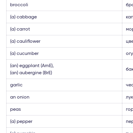
broccoli
бр
(a) cabbage
ка
(a) carrot
мо
(a) cauliflower
цв
(a) cucumber
ог
(an) eggplant (AmE),
ба
(an) aubergine (BrE)
garlic
че
an onion
лу
peas
го
(a) pepper
пе