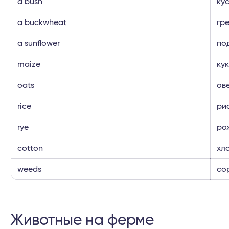
a bush
кус
a buckwheat
гр
a sunflower
по
maize
ку
oats
ов
rice
ри
rye
ро
cotton
хл
weeds
со
Животные на ферме