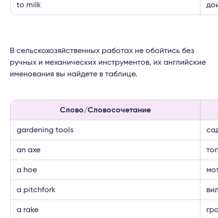
to milk
до
В сельскохозяйственных работах не обойтись без
ручных и механических инструментов, их английские
именования вы найдете в таблице.
Слово/Словосочетание
gardening tools
са
an axe
то
a hoe
мо
a pitchfork
ви
a rake
гр