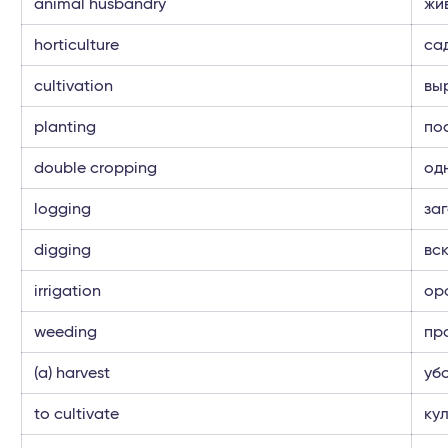
animal husbandry
жи
horticulture
са
cultivation
вы
planting
по
double cropping
од
logging
за
digging
вс
irrigation
ор
weeding
пр
(a) harvest
уб
to cultivate
ку