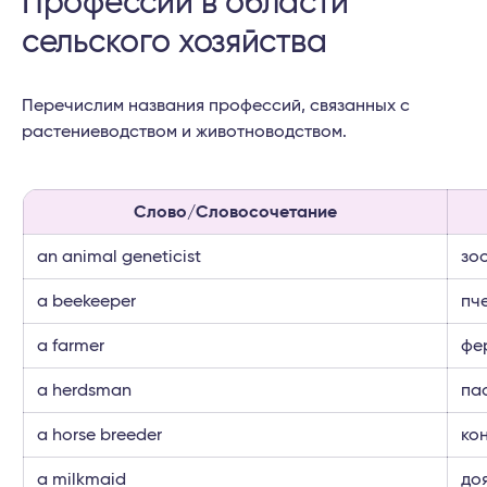
Профессии в области
сельского хозяйства
Перечислим названия профессий, связанных с
растениеводством и животноводством.
Слово/Словосочетание
an animal geneticist
зо
a beekeeper
пч
a farmer
фе
a herdsman
па
a horse breeder
ко
a milkmaid
до