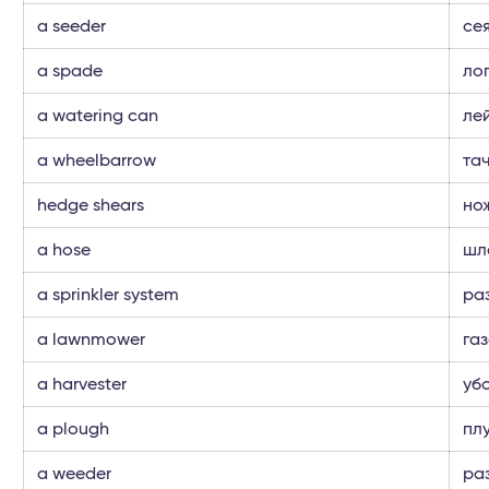
a seeder
се
a spade
ло
a watering can
ле
a wheelbarrow
та
hedge shears
но
a hose
шла
a sprinkler system
ра
a lawnmower
га
a harvester
уб
a plough
плу
a weeder
ра