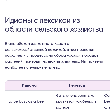
Идиомы с лексикой из
области сельского хозяйства
В английском языке много идиом с
сельскохозяйственной лексикой: в них проводят
параллели с процессами сбора урожая, посадки
растений, приводят названия животных. Мы привели
наиболее популярные из них.
Идиома
Перевод
быть очень занятым,
Can
to be busy as a bee
крутиться как белка в
be
колесе
сл