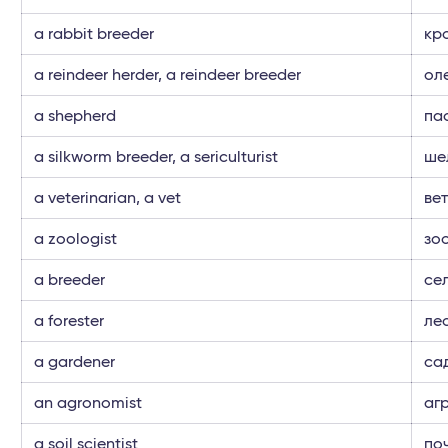
a rabbit breeder
кр
a reindeer herder, a reindeer breeder
ол
a shepherd
па
a silkworm breeder, a sericulturist
ше
a veterinarian, a vet
ве
a zoologist
зо
a breeder
се
a forester
ле
a gardener
са
an agronomist
аг
a soil scientist
по