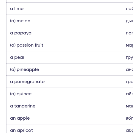
a lime
ла
(a) melon
ды
a papaya
па
(a) passion fruit
ма
a pear
гр
(a) pineapple
ан
a pomegranate
гр
(a) quince
ай
a tangerine
ма
an apple
яб
an apricot
аб