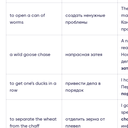
Th
to open a can of
создать ненужные
ma
worms
проблемы
Ка
пр
A n
rea
a wild goose chase
напрасная затея
Но
дел
за
I h
to get one’s ducks in a
привести дела в
Пе
row
порядок
по
I g
spe
to separate the wheat
отделить зерна от
cha
from the chaff
плевел
ин