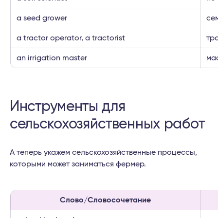
a seed grower
се
a tractor operator, a tractorist
тр
an irrigation master
ма
Инструменты для
сельскохозяйственных работ
А теперь укажем сельскохозяйственные процессы,
которыми может заниматься фермер.
Слово/Словосочетание