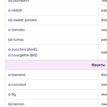
(a) pumpkin
ты
a radish
ре
(a) sweet potato
ба
a tomato
по
(a) turnip
ре
a zucchini (AmE),
ка
a courgette (BrE)
Фрукты
a banana
ба
a coconut
ко
a fig
ин
(a) lemon
ли