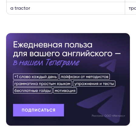
a tractor
тр