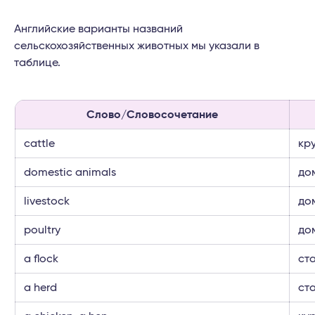
Английские варианты названий
сельскохозяйственных животных мы указали в
таблице.
Слово/Словосочетание
cattle
кр
domestic animals
до
livestock
до
poultry
до
a flock
ста
a herd
ст