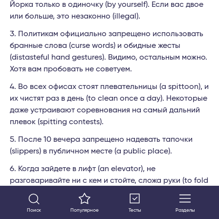
Йорка только в одиночку (by yourself). Если вас двое
или больше, это незаконно (illegal).
Политикам официально запрещено использовать
бранные слова (curse words) и обидные жесты
(distasteful hand gestures). Видимо, остальным можно.
Хотя вам пробовать не советуем.
Во всех офисах стоят плевательницы (a spittoon), и
их чистят раз в день (to clean once a day). Некоторые
даже устраивают соревнования на самый дальний
плевок (spitting contests).
После 10 вечера запрещено надевать тапочки
(slippers) в публичном месте (a public place).
Когда зайдете в лифт (an elevator), не
разговаривайте ни с кем и стойте, сложа руки (to fold
hands). Злодеи (villains) повсюду.
Любовь имеет цену: за флирт (flirt) вас могут
Поиск
Популярное
Тесты
Разделы