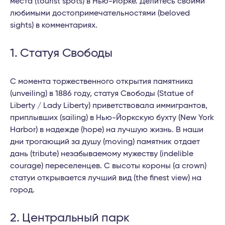
места (tourist spots) в Нью-Йорке. Делитесь своими
любимыми достопримечательностями (beloved
sights) в комментариях.
1. Статуя Свободы
С момента торжественного открытия памятника
(unveiling) в 1886 году, статуя Свободы (Statue of
Liberty / Lady Liberty) приветствовала иммигрантов,
приплывших (sailing) в Нью-Йоркскую бухту (New York
Harbor) в надежде (hope) на лучшую жизнь. В наши
дни трогающий за душу (moving) памятник отдает
дань (tribute) незабываемому мужеству (indelible
courage) переселенцев. С высоты короны (a crown)
статуи открывается лучший вид (the finest view) на
город.
2. Центральный парк