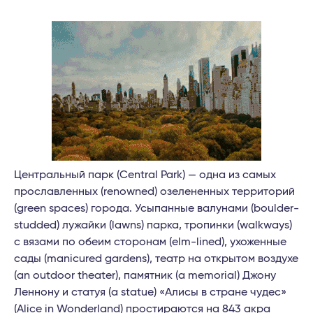
Центральный парк (Central Park) — одна из самых
прославленных (renowned) озелененных территорий
(green spaces) города. Усыпанные валунами (boulder-
studded) лужайки (lawns) парка, тропинки (walkways)
с вязами по обеим сторонам (elm-lined), ухоженные
сады (manicured gardens), театр на открытом воздухе
(an outdoor theater), памятник (a memorial) Джону
Леннону и статуя (a statue) «Алисы в стране чудес»
(Alice in Wonderland) простираются на 843 акра