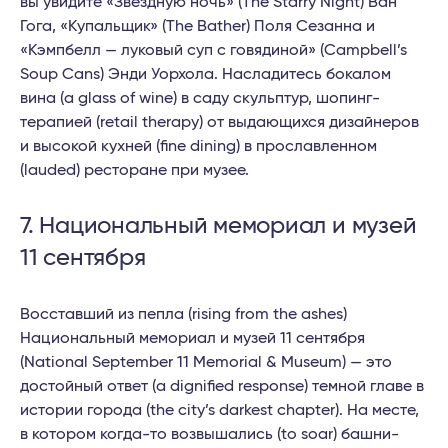
вы увидите «Звездную ночь» (The Starry Night) Ван
Гога, «Купальщик» (The Bather) Поля Сезанна и
«Кэмпбелл — луковый суп с говядиной» (Campbell’s
Soup Cans) Энди Уорхола. Насладитесь бокалом
вина (a glass of wine) в саду скульптур, шопинг-
терапией (retail therapy) от выдающихся дизайнеров
и высокой кухней (fine dining) в прославленном
(lauded) ресторане при музее.
7. Национальный мемориал и музей
11 сентября
Восставший из пепла (rising from the ashes)
Национальный мемориал и музей 11 сентября
(National September 11 Memorial & Museum) — это
достойный ответ (a dignified response) темной главе в
истории города (the city’s darkest chapter). На месте,
в котором когда-то возвышались (to soar) башни-