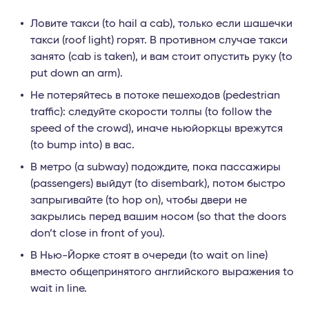
Ловите такси (to hail a cab), только если шашечки
такси (roof light) горят. В противном случае такси
занято (cab is taken), и вам стоит опустить руку (to
put down an arm).
Не потеряйтесь в потоке пешеходов (pedestrian
traffic): следуйте скорости толпы (to follow the
speed of the crowd), иначе ньюйоркцы врежутся
(to bump into) в вас.
В метро (a subway) подождите, пока пассажиры
(passengers) выйдут (to disembark), потом быстро
запрыгивайте (to hop on), чтобы двери не
закрылись перед вашим носом (so that the doors
don’t close in front of you).
В Нью-Йорке стоят в очереди (to wait on line)
вместо общепринятого английского выражения to
wait in line.