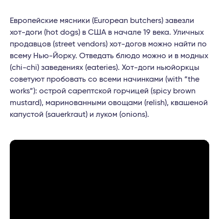
Европейские мясники (European butchers) завезли
хот-доги (hot dogs) в США в начале 19 века. Уличных
продавцов (street vendors) хот-догов можно найти по
всему Нью-Йорку. Отведать блюдо можно и в модных
(chi-chi) заведениях (eateries). Хот-доги ньюйоркцы
советуют пробовать со всеми начинками (with “the
works”): острой сарептской горчицей (spicy brown
mustard), маринованными овощами (relish), квашеной
капустой (sauerkraut) и луком (onions).