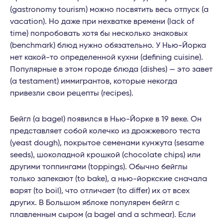
(gastronomy tourism) можно посвятить весь отпуск (a
vacation). Но даже при нехватке времени (lack of
time) попробовать хотя бы несколько знаковых
(benchmark) блюд нужно обязательно. У Нью-Йорка
нет какой-то определенной кухни (defining cuisine).
Популярные в этом городе блюда (dishes) — это завет
(a testament) иммигрантов, которые некогда
привезли свои рецепты (recipes).
Бейгл (a bagel) появился в Нью-Йорке в 19 веке. Он
представляет собой колечко из дрожжевого теста
(yeast dough), покрытое семенами кунжута (sesame
seeds), шоколадной крошкой (chocolate chips) или
другими топпингами (toppings). Обычно бейглы
только запекают (to bake), а нью-йоркские сначала
варят (to boil), что отличает (to differ) их от всех
других. В Большом яблоке популярен бейгл с
плавленным сыром (a bagel and a schmear). Если