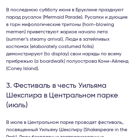
В последнюю субботу июня в Бруклине празднуют
парад русалок (Mermaid Parade). Русалки и дующие
в горн мифологические тритоны (horn-blowing
mermen) приветствуют жаркое начало лета
(summer’s steamy arrival). Люди в затейливых
костюмах (elaborately costumed folks)
демонстрируют (to display) свои наряды по всему
прибрежью (a boardwalk) полуострова Кони-Айленд
(Coney Island).
3. Фестиваль в честь Уильяма
Шекспира в Центральном парке
(июль)
В июле в Центральном парке проводят фестиваль,
посвященный Уильяму Шекспиру (Shakespeare in the
Park). Ради бесплатных театрализованных