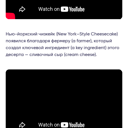
Нью-йоркский чизкейк (New York–Style Cheesecake)
появился благодаря фермеру (a farmer), который
создал ключевой ингредиент (a key ingredient) этого
десерта — сливочный сыр (cream cheese).