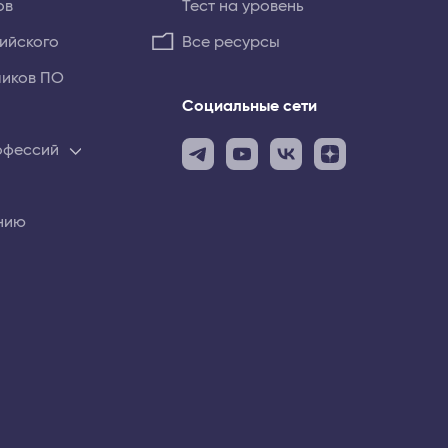
ов
Тест на уровень
лийского
Все ресурсы
чиков ПО
Социальные сети
рофессий
нию