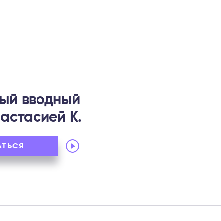
ый вводный
настасией К.
Audio
АТЬСЯ
Player