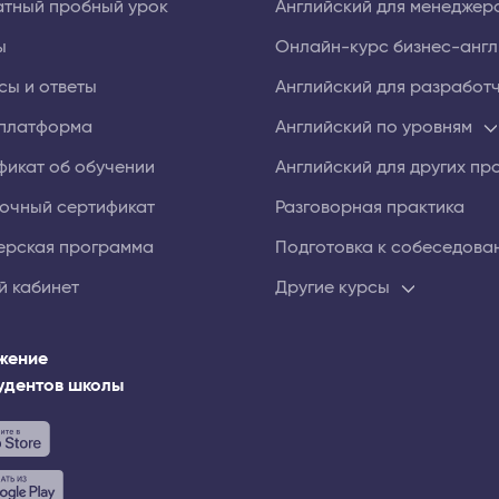
атный пробный урок
Английский для менеджер
ы
Онлайн⁠-⁠курс бизнес⁠-анг
сы и ответы
Английский для разработ
платформа
Английский по уровням
фикат об обучении
Английский для других п
очный сертификат
Разговорная практика
ерская программа
Подготовка к собеседова
й кабинет
Другие курсы
жение
тудентов школы