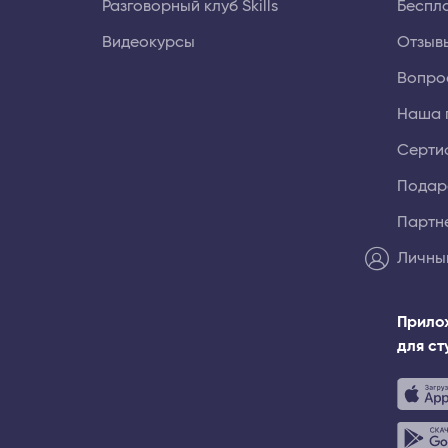
Разговорный клуб Skills
Беспл
Видеокурсы
Отзыв
Вопро
Наша 
Серти
Подар
Партн
Личны
Прило
для с