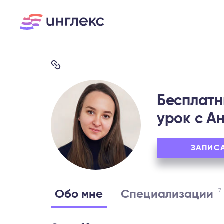
Бесплатн
урок c А
ЗАПИС
7
Обо мне
Специализации