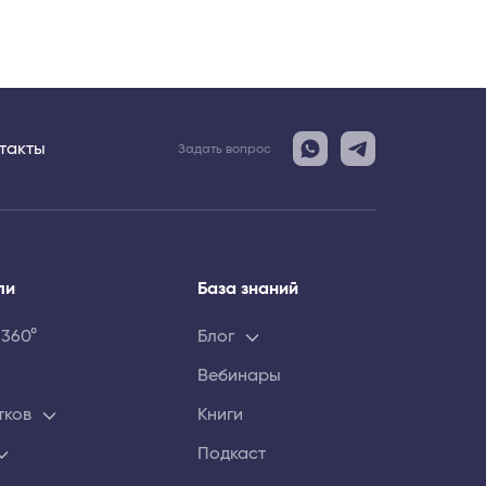
такты
Задать вопрос
ли
База знаний
 360°
Блог
Вебинары
тков
Книги
Подкаст