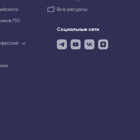
лийского
Все ресурсы
чиков ПО
Социальные сети
рофессий
нию