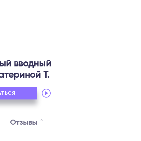
ый вводный
атериной Т.
Audio
АТЬСЯ
Player
6
Отзывы