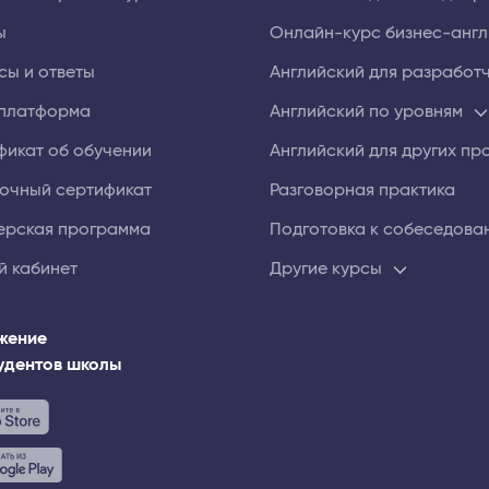
ы
Онлайн⁠-⁠курс бизнес⁠-анг
сы и ответы
Английский для разработ
платформа
Английский по уровням
фикат об обучении
Английский для других п
очный сертификат
Разговорная практика
ерская программа
Подготовка к собеседова
й кабинет
Другие курсы
жение
тудентов школы