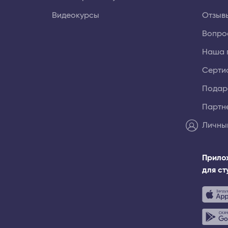
Видеокурсы
Отзыв
Вопро
Наша 
Серти
Подар
Партн
Личны
Прило
для с