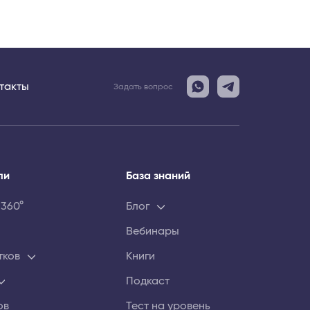
такты
Задать вопрос
ли
База знаний
 360°
Блог
Вебинары
тков
Книги
Подкаст
ов
Тест на уровень