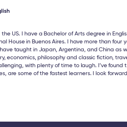
lish
the US. I have a Bachelor of Arts degree in Englis
l House in Buenos Aires. I have more than four y
 have taught in Japan, Argentina, and China as wel
tory, economics, philosophy and classic fiction, tra
challenging, with plenty of time to laugh. I’ve foun
es, are some of the fastest learners. I look forwar