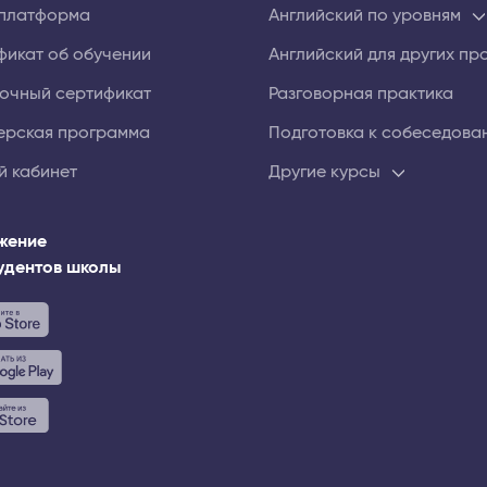
платформа
Английский по уровням
фикат об обучении
Английский для других п
очный сертификат
Разговорная практика
ерская программа
Подготовка к собеседова
й кабинет
Другие курсы
жение
тудентов школы