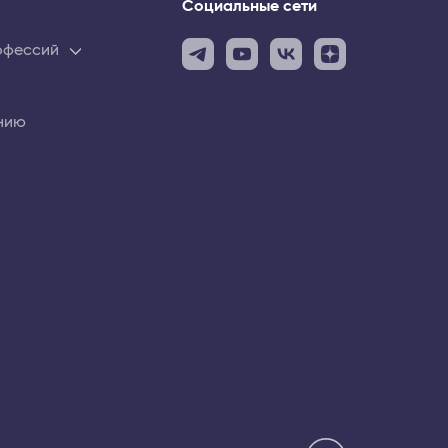
Социальные сети
рофессий
нию