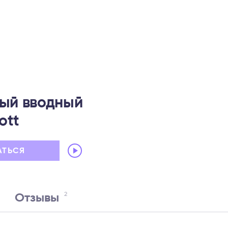
ый вводный
ott
Audio
АТЬСЯ
Player
2
Отзывы