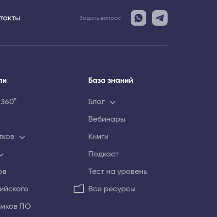
такты
Задать вопрос
ли
База знаний
 360°
Блог
Вебинары
тков
Книги
Подкаст
ов
Тест на уровень
лийского
Все ресурсы
чиков ПО