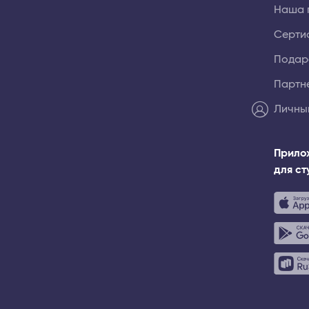
Наша 
Серти
Подар
Партн
Личны
Прило
для с