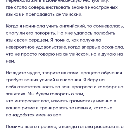
переехала жить
в Доминиканскую Республику
,
где
стала совершенствовать знания иностранных
языков и преподавать английский.
Когда я начинала учить английский, то сомневалась,
смогу ли его покорить. Но мне удалось полюбить
язык всем сердцем. Я помню, как получила
невероятное удовольствие, когда впервые осознала,
что не просто говорю на английском, но и думаю на
нем.
Не ждите чудес, творите их
сами
:
п
роцесс обучения
требует ваших усилий и внимания.
Я
беру
на
себя
ответственность за ваш прогресс
и комфорт на
занятиях
. Мы будем говорить о том,
что
интересует
вас,
изучать
грамматику
именно
в
вашем ритме
и
тренировать те навыки, которые
понадобятся именно вам.
Помимо
всего
прочего,
я
всегда готова
рассказать
о