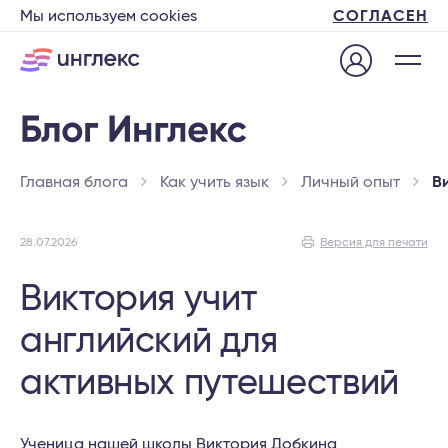
Мы используем cookies
СОГЛАСЕН
Главная блога
Как учить язык
Личный опыт
В
28.07.2026
Версия для печати
Виктория учит
английский для
активных путешествий
Ученица нашей школы Виктория Добкина