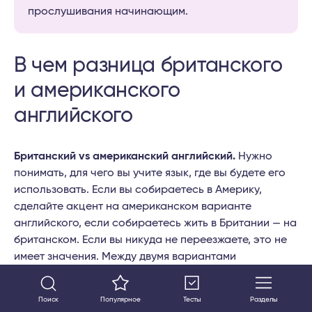
прослушивания начинающим.
В чем разница британского
и американского
английского
Британский vs американский английский.
Нужно
понимать, для чего вы учите язык, где вы будете его
использовать. Если вы собираетесь в Америку,
сделайте акцент на американском варианте
английского, если собираетесь жить в Британии — на
британском. Если вы никуда не переезжаете, это не
имеет значения. Между двумя вариантами
английского есть лишь несущественные
различия в
лексике
и
грамматике
, например: грузовик — lorry (BrE)
Поиск
Популярное
Тесты
Разделы
и truck (AmE), конструкции I have (BrE) и I have got