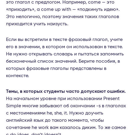
это глагол с предлогом. Например, come — это
«приходить», а come up with — «подкинуть идею».
Это нелогично, поэтому значения таких глаголов
приходится учить наизусть.
Если вы встретили в тексте фразовый глагол, учите
его в значении, в котором он использован в тексте.
Не нужно открывать словарь и пытаться запомнить
бесконечный список значений. Берите пособия, в
которых фразовые глаголы представлены в
контексте.
Темы, в которых студенты часто допускают ошибки.
На начальном уровне при использовании Present
Simple многие забывают об окончании -s в глаголах
с местоимениями he, she, it. Нужно доучить
английский язык до такого момента, чтобы
сочетание he work вам казалось диким. То же самое
с do/does, don’t/doesn’t.