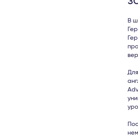
з
В ш
Гер
Гер
про
вер
Для
анг
Adv
уни
уро
Пос
нем