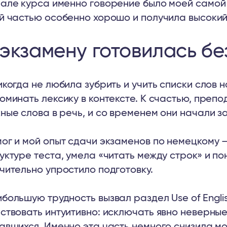
але курса именно говорение было моей самой 
й частью особенно хорошо и получила высокий
 экзамену готовилась бе
икогда не любила зубрить и учить списки слов 
оминать лексику в контексте. К счастью, преп
ные слова в речь, и со временем они начали з
ог и мой опыт сдачи экзаменов по немецкому 
уктуре теста, умела «читать между строк» и по
чительно упростило подготовку.
большую трудность вызвал раздел Use of Engli
ствовать интуитивно: исключать явно неверные
авшихся. Именно эта часть немного снизила м