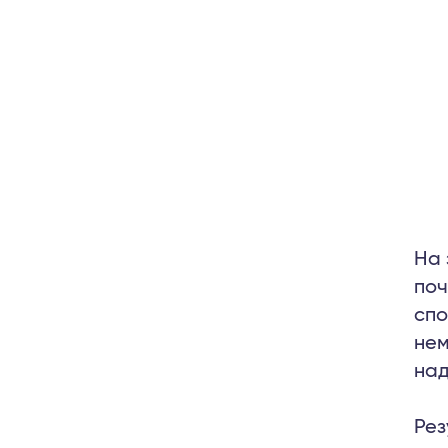
На 
поч
спо
нем
над
Рез