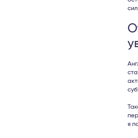
сил
О
у
Анг
ста
акт
суб
Так
пер
я п