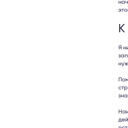
нач
это
К
Я н
зап
нуж
Пом
стр
зна
Наи
дей
ост