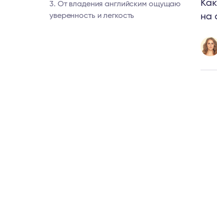
Как
3. От владения английским ощущаю
уверенность и легкость
на 