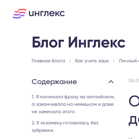
Главная блога
Как учить язык
Личный 
Содержание
06.0
О
1. Я начинала фразу на английском,
а заканчивала на немецком и даже
не замечала этого
д
2. К экзамену готовилась без
зубрежки