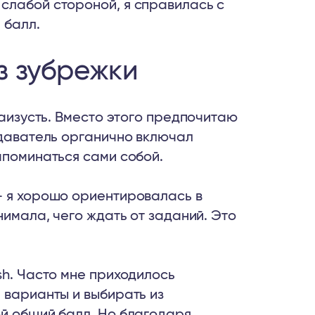
слабой стороной, я справилась с
 балл.
з зубрежки
наизусть. Вместо этого предпочитаю
одаватель органично включал
апоминаться сами собой.
— я хорошо ориентировалась в
нимала, чего ждать от заданий. Это
sh. Часто мне приходилось
 варианты и выбирать из
ой общий балл. Но благодаря