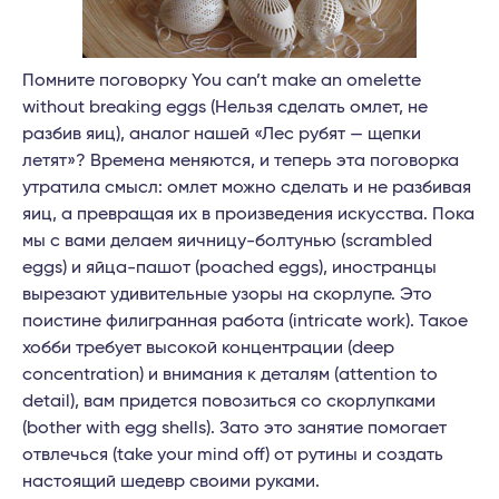
Помните поговорку You can’t make an omelette
without breaking eggs (Нельзя сделать омлет, не
разбив яиц), аналог нашей «Лес рубят — щепки
летят»? Времена меняются, и теперь эта поговорка
утратила смысл: омлет можно сделать и не разбивая
яиц, а превращая их в произведения искусства. Пока
мы с вами делаем яичницу-болтунью (scrambled
eggs) и яйца-пашот (poached eggs), иностранцы
вырезают удивительные узоры на скорлупе. Это
поистине филигранная работа (intricate work). Такое
хобби требует высокой концентрации (deep
concentration) и внимания к деталям (attention to
detail), вам придется повозиться со скорлупками
(bother with egg shells). Зато это занятие помогает
отвлечься (take your mind off) от рутины и создать
настоящий шедевр своими руками.