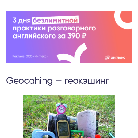
Geocahing — геокэшинг