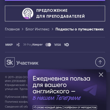
ПРЕДЛОЖЕНИЕ
ДЛЯ ПРЕПОДАВАТЕЛЕЙ
Главная
Блог Инглекс
Подкасты о путешествиях
© 2011–2026 ООО «ИНГЛЕКС»,
ИНН 2311308881
Юридический адрес: 350078, Краснодарский край, г. Краснодар,
улица им. Тургенева, дом 189/6, ЛИТЕР А, помещение 91/1
Публичная оферта
Пользовательское соглашение
Политика конфиденциальности
Сведения об образовательной организации