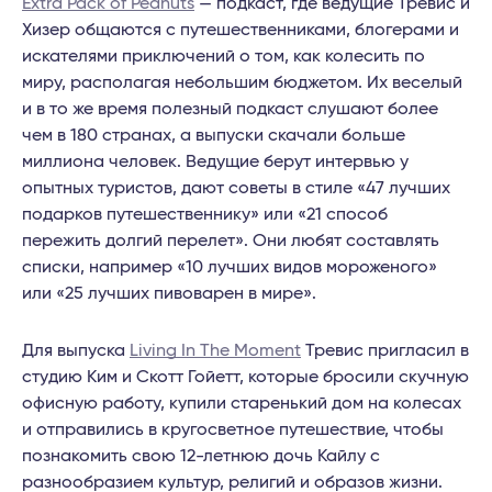
Extra Pack of Peanuts
— подкаст, где ведущие Тревис и
Хизер общаются с путешественниками, блогерами и
искателями приключений о том, как колесить по
миру, располагая небольшим бюджетом. Их веселый
и в то же время полезный подкаст слушают более
чем в 180 странах, а выпуски скачали больше
миллиона человек. Ведущие берут интервью у
опытных туристов, дают советы в стиле «47 лучших
подарков путешественнику» или «21 способ
пережить долгий перелет». Они любят составлять
списки, например «10 лучших видов мороженого»
или «25 лучших пивоварен в мире».
Для выпуска
Living In The Moment
Тревис пригласил в
студию Ким и Скотт Гойетт, которые бросили скучную
офисную работу, купили старенький дом на колесах
и отправились в кругосветное путешествие, чтобы
познакомить свою 12-летнюю дочь Кайлу с
разнообразием культур, религий и образов жизни.