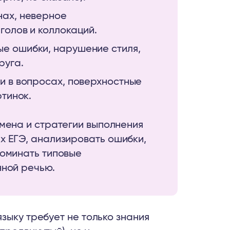
нах, неверное
голов и коллокаций.
е ошибки, нарушение стиля,
руга.
и в вопросах, поверхностные
ртинок.
амена и стратегии выполнения
х ЕГЭ, анализировать ошибки,
поминать типовые
нной речью.
зыку требует не только знания