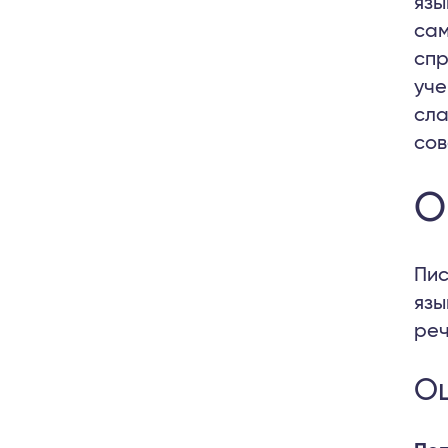
язы
сам
спр
уче
сла
сов
О
Пис
язы
реч
Ош