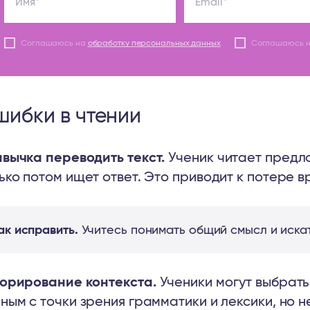
Имя*
Email*
Соглашаюсь на
обработку персональных данных
Соглашаюсь 
ибки в чтении
вычка переводить текст.
Ученик читает предло
ько потом ищет ответ. Это приводит к потере в
ак исправить.
Учитесь понимать общий смысл и иска
орирование контекста.
Ученики могут выбрать
ным с точки зрения грамматики и лексики, но н