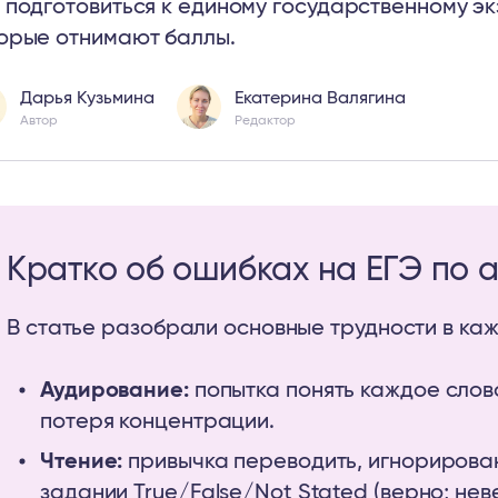
 подготовиться к единому государственному эк
орые отнимают баллы.
Дарья Кузьмина
Екатерина Валягина
Автор
Редактор
Кратко об ошибках на ЕГЭ по 
В статье разобрали основные трудности в ка
Аудирование:
попытка понять каждое слово
потеря концентрации.
Чтение:
привычка переводить, игнорирован
задании True/False/Not Stated (верно; нев