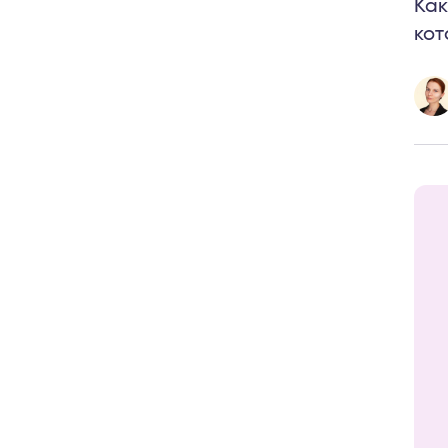
Как
кот