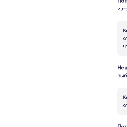
Поп
из-
К
о
ч
Нев
выб
К
о
Пот