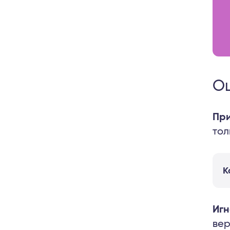
Ош
При
тол
К
Игн
вер