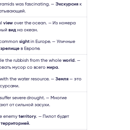
yramids was fascinating. —
Экскурсия
к
ватывающей.
ul
view
over the ocean. — Из номера
сный
вид
на океан.
 a common
sight
in Europe. — Уличные
е
зрелище
в Европе.
ycle the rubbish from the whole
world
. —
овать мусор со всего
мира
.
 with the water resource. —
Земля
— это
есурсами.
suffer severe drought. — Многие
ют от сильной засухи.
 the enemy
territory
. — Пилот будет
й
территорией
.