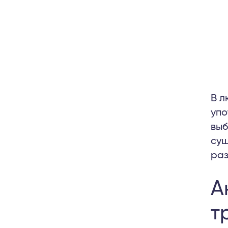
В л
упо
выб
сущ
раз
А
т