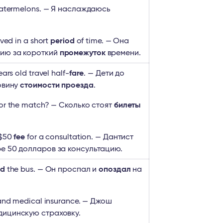
atermelons. — Я наслаждаюсь
ved in a short
period
of time. — Она
ию за короткий
промежуток
времени.
ars old travel half-
fare
. — Дети до
ловину
стоимости проезда
.
or the match? — Сколько стоят
билеты
 $50
fee
for a consultation. — Дантист
е 50 долларов за консультацию.
ed
the bus. — Он проспал и
опоздал
на
and medical insurance. — Джош
дицинскую страховку.