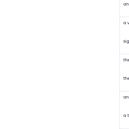
an
a 
si
th
th
an
a 