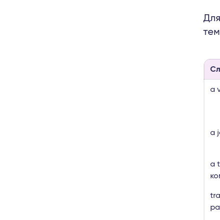
Для
тем
Сл
a 
a 
a 
ко
tr
ра