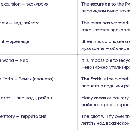
 excursion — экскурсия
The
excursion
to the P
пирамидам была зах
view — вид, пейзаж
The room has wonderf
открывается прекра
ght — зрелище
Street musicians are
музыканты — обычно
e world — мир
It is impossible to rec
Невозможно утилизир
e Earth — Земля (планета)
The Earth
is the planet
планета с водными р
 area — площадь, район
Many
areas
of country 
районы
страны страда
territory — территория
The pilot will fly over
летать над вражеско