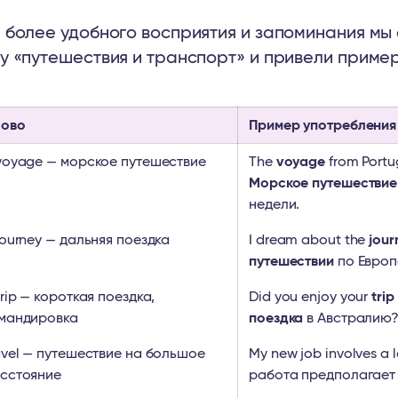
 более удобного восприятия и запоминания мы 
у «путешествия и транспорт» и привели пример
ово
Пример употребления
voyage — морское путешествие
The
voyage
from Portu
Морское путешествие
недели.
journey — дальняя поездка
I dream about the
jour
путешествии
по Европ
trip — короткая поездка,
Did you enjoy your
trip
мандировка
поездка
в Австралию
avel — путешествие на большое
My new job involves a 
сстояние
работа предполагает