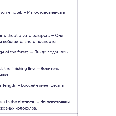
 same hotel. — Мы
остановились
в
er
without a valid passport. — Они
з действительного паспорта.
ge
of the forest. — Линда подошла к
s the finishing
line
. — Водитель
иша.
in
length
. — Бассейн имеет десять
lls in the
distance
. —
На расстоянии
рковных колоколов.