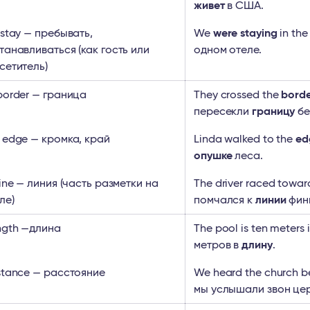
живет
в США.
 stay — пребывать,
We
were staying
in the
танавливаться (как гость или
одном отеле.
сетитель)
border — граница
They crossed the
bord
пересекли
границу
бе
 edge — кромка, край
Linda walked to the
ed
опушке
леса.
line — линия (часть разметки на
The driver raced toward
ле)
помчался к
линии
фин
ngth —длина
The pool is ten meters 
метров в
длину
.
stance — расстояние
We heard the church be
мы услышали звон це