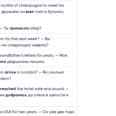
 bottle of champagne to meet his
 с друзьями он
взял
торт и бутылку
 — Ты
принесла
обед?
m for the next week? — Вы
 на следующую неделю?
randfather’s letters for years. — Моя
ила
дедушкины письма.
ain
arrive
in London? — Во сколько
ндон?
reached
the hotel safe and sound. —
они
добрались
до отеля в целости и
he USA for two years. — Он уже два года