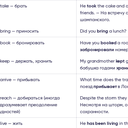
 take — брать
He
took
the cake and a
friends. — На встречу
шампанского.
 bring — приносить
Did you
bring
a lunch?
 book — бронировать
Have you
booked
a roo
забронировали
номер
 keep — держать, хранить
My grandmother
kept
g
бабушка годами
хран
 arrive — прибывать
What time does the tr
поезд
прибывает
в Ло
 reach — добираться (иногда
Despite the storm they
дразумевает преодоление
Несмотря на шторм, 
удностей)
сохранности.
 live — жить
He
has been living
in t