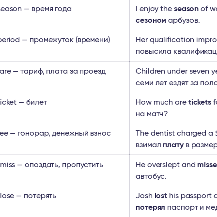
season — время года
I enjoy the
season
of w
сезоном
арбузов.
period — промежуток (времени)
Her qualification impro
повысила квалификац
fare — тариф, плата за проезд
Children under seven ye
семи лет ездят за по
ticket — билет
How much are
tickets
f
на матч?
fee — гонорар, денежный взнос
The dentist charged a
взимал
плату
в размер
 miss — опоздать, пропустить
He overslept and
miss
автобус.
 lose — потерять
Josh
lost
his passport 
потерял
паспорт и ме