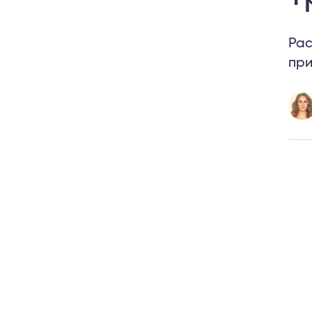
Рас
при