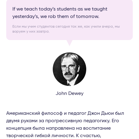
If we teach today’s students as we taught
yesterday’s, we rob them of tomorrow.
Если мы учим студентов сегодня так же, как учили вчера, мы
воруем у них завтра.
John Dewey
Американский философ и педагог Джон Дьюи был
двумя руками за прогрессивную педагогику. Его
концепция была направлена на воспитание
творческой гибкой личности. К счастью,