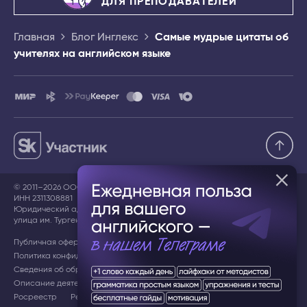
ДЛЯ ПРЕПОДАВАТЕЛЕЙ
Главная
Блог Инглекс
Самые мудрые цитаты об
учителях на английском языке
© 2011–2026 ООО «ИНГЛЕКС»,
ИНН 2311308881
Юридический адрес: 350078, Краснодарский край, г. Краснодар,
улица им. Тургенева, дом 189/6, ЛИТЕР А, помещение 91/1
Публичная оферта
Пользовательское соглашение
Политика конфиденциальности
Сведения об образовательной организации
Описание деятельности в сфере ИТ
Документы СОУТ
Росреестр
Регистрация в Роспатенте
IT аккредитация