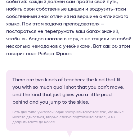
событий: каждый должен сам пройти свой путь,
набить свои собственные шишки и водрузить-таки
собственный знак отличия на вершине английского
языка. При этом задача преподавателя —
постараться не перегружать ваш багаж знаний,
чтобы вы бодро шагали в гору, а не тащили за собой
несколько чемоданов с учебниками. Вот как об этом
говорит поэт Роберт Фрост:
There are two kinds of teachers: the kind that fill
you with so much quail shot that you can't move,
and the kind that just gives you a little prod
behind and you jump to the skies.
Есть два типа учителей: одни закармливают вас так, что вы не
можете двигаться, вторые слегка подталкивают вас, и вы
допрыгиваете до небес.